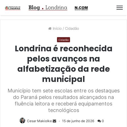
M
Início
/
Cidadão
Cidadão
Londrina é reconhecida
pelos avanços na
alfabetização da rede
municipal
Município tem sete escolas entre os destaques
do Paraná pelos resultados alcançados na
fluência leitora e receberá equipamentos
tecnológicos
Cesar Makiolke
15 de junho de 2026
0