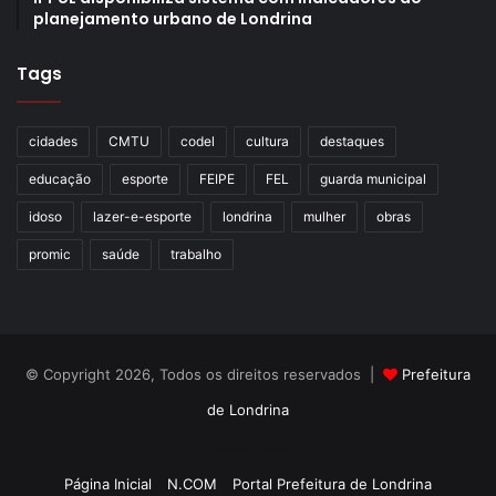
planejamento urbano de Londrina
Tags
cidades
CMTU
codel
cultura
destaques
educação
esporte
FEIPE
FEL
guarda municipal
idoso
lazer-e-esporte
londrina
mulher
obras
promic
saúde
trabalho
© Copyright 2026, Todos os direitos reservados |
Prefeitura
de Londrina
Criação de Sites TTG Sistemas
Página Inicial
N.COM
Portal Prefeitura de Londrina