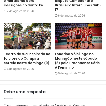
e muralismo abre
disputa Campeonato
inscrições no Santa Fé
Brasileiro Interclubes Sub-
17
7 de agosto de 2026
6 de agosto de 2026
foto: Divulgação SME
Como forma de incentivo, as escolas que alcançaram os
resultados de destaque serão contempladas com
Teatro de rua inspirado no
Londrina Vôlei joga no
computadores e fones de ouvido. Os equipamentos serão
folclore do Curupira
Moringão neste sábado
estreia neste domingo (9)
(8) pelo Paranaense Série
utilizados no fortalecimento das práticas pedagógicas e na
A Feminino
6 de agosto de 2026
ampliação das oportunidades de aprendizagem oferecidas
6 de agosto de 2026
aos estudantes. A equipe da Secretaria Municipal de
Educação também participa da retirada dos equipamentos
destinados às unidades escolares contempladas.
Deixe uma resposta
Confira as escolas destaque de Londrina em
O seu endereço de e-mail não será publicado.
Campos