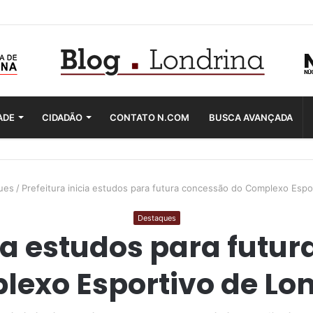
ADE
CIDADÃO
CONTATO N.COM
BUSCA AVANÇADA
ues
/
Prefeitura inicia estudos para futura concessão do Complexo Espo
Destaques
cia estudos para futu
exo Esportivo de Lo