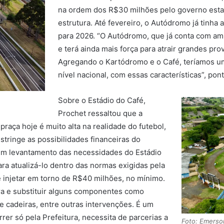
na ordem dos R$30 milhões pelo governo esta
estrutura. Até fevereiro, o Autódromo já tinh
para 2026. “O Autódromo, que já conta com amp
e terá ainda mais força para atrair grandes pro
Agregando o Kartódromo e o Café, teríamos u
nível nacional, com essas características”, pon
Sobre o Estádio do Café,
Prochet ressaltou que a
praça hoje é muito alta na realidade do futebol,
stringe as possibilidades financeiras do
s um levantamento das necessidades do Estádio
ara atualizá-lo dentro das normas exigidas pela
e injetar em torno de R$40 milhões, no mínimo.
ra e substituir alguns componentes como
e cadeiras, entre outras intervenções. É um
rer só pela Prefeitura, necessita de parcerias a
Foto: Emerso