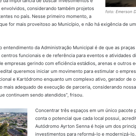
e da importância de buscar investimentos e
s envolvidos, considerando também projetos
foto: Emerson 
entes no país. Nesse primeiro momento, a
e for mais proveitoso ao Município, e não há exigência de uma 
 o entendimento da Administração Municipal é de que as praças
centros funcionais e de referência para eventos e atividades d
de empresas gerindo com eficiência estádios, arenas e outros 
 edital queremos iniciar um movimento para estimular o empresar
cional e Kartódromo enquanto um complexo ativo, gerador de op
ato mais adequado de execução de parceria, considerando noss
e continuem sendo atendidos”, frisou.
Concentrar três espaços em um único pacote p
conta o potencial que cada local possui, acredi
Autódromo Ayrton Senna é hoje um dos principa
investimentos para reformá-lo e modernizá-lo