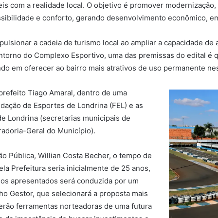
s com a realidade local. O objetivo é promover modernização, ef
ssibilidade e conforto, gerando desenvolvimento econômico, e
pulsionar a cadeia de turismo local ao ampliar a capacidade de 
 entorno do Complexo Esportivo, uma das premissas do edital é
ndo em oferecer ao bairro mais atrativos de uso permanente ne
prefeito Tiago Amaral, dentro de uma
ndação de Esportes de Londrina (FEL) e as
e Londrina (secretarias municipais de
radoria-Geral do Município).
o Pública, Willian Costa Becher, o tempo de
a Prefeitura seria inicialmente de 25 anos,
dos apresentados será conduzida por um
ho Gestor, que selecionará a proposta mais
 serão ferramentas norteadoras de uma futura