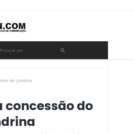
rtivo de Londrina
ra concessão do
ndrina