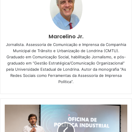
Marcelino Jr.
Vieira: Pessoas ficam desatentas ao
descerem do ônibus
Jornalista. Assessoria de Comunicação e Imprensa da Companhia
Municipal de Trânsito e Urbanização de Londrina (CMTU).
O público alvo era justamente os 500 idosos de mais de
Graduado em Comunicação Social, habilitação Jornalismo, e pós-
graduado em “Gestão Estratégica/Comunicação Organizacional”
40 municípios que participavam do evento promovido pela
pela Universidade Estadual de Londrina. Autor da monografia "As
Secretaria de Estado do Esporte. Vários grupos de
Redes Sociais como Ferramentas da Assessoria de Imprensa
homens e mulheres que estavam no ginásio aproveitaram
Política”.
para assistir a uma apresentação, in loco, dos problemas
causados pela falta de visão dos motoristas nos momentos
de embarque e desembarque de passageiros: “Muitos
deles [idosos], infelizmente até por uma questão natural,
ficam desatentos na hora de atravessar a rua”, salienta o
supervisor da área de Educação no Trânsito da CMTU,