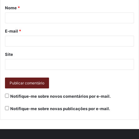
descer do ônibus vou me cuidar”.
Nome
*
E-mail
*
Site
Notifique-me sobre novos comentários por e-mail.
Notifique-me sobre novas publicações por e-mail.
Para Lindamar, o aprendizado foi muito
valioso