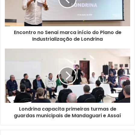
Moisés Hrysyk Vieira.
Na oportunidade, uma equipe de apoio da companhia
londrinense posicionou uma série de bonecos simulando
Encontro no Senai marca início do Plano de
os passageiros que passam na frente do coletivo. Além
Industrialização de Londrina
disso, outros veículos foram colocados atrás e nas
laterais, para demonstrar as situações em que as pessoas
ficam invisíveis aos olhos dos motoristas dos coletivos.
Um veículo como do transporte coletivo geralmente cria
pelo menos seis pontos cegos.
Londrina capacita primeiras turmas de
guardas municipais de Mandaguari e Assaí