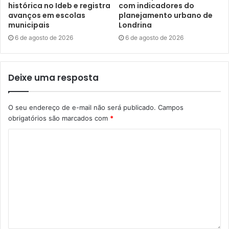
histórica no Ideb e registra
com indicadores do
avanços em escolas
planejamento urbano de
Para a aposentada Lurdes Câmara de Oliveira, a
municipais
Londrina
demonstração da CMTU foi de grande valia: “Muito bom
6 de agosto de 2026
6 de agosto de 2026
assistir isso [a apresentação], pra gente ficar mais atenta,
prestar atenção e evitar que outras pessoas façam aquilo
ali, que é atravessar pela frente. Já vi uma senhora que
Deixe uma resposta
desceu e foi atravessar na frente do ônibus, e depois
quebrou uma perna e um braço”.
O seu endereço de e-mail não será publicado.
Campos
obrigatórios são marcados com
*
Quem teve a oportunidade de ocupar o lugar do motorista
do ônibus, ainda que por um instante, foi a conselheira
tutelar Lindamar Rediva, de Santa Tereza do Oeste:
“Aprendi bastante com esta experiência. Sentei ali e
percebi que eu teria que elevar todo o acento pra eu
poder enxergar um pouco, e ainda assim não iria enxergar
tudo”, destaca. “Geralmente a gente vê as pessoas
atravessarem na frente do ônibus. Agora na hora que eu