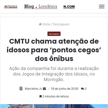
M
Início
/
Destaques
Destaques
CMTU chama atenção de
idosos para ‘pontos cegos’
dos ônibus
Ação da companhia foi durante a realização
dos Jogos de Integração dos Idosos, no
Moringão.
Marcelino Jr.
18 de junho de 2026
0
2 minutos de leitura