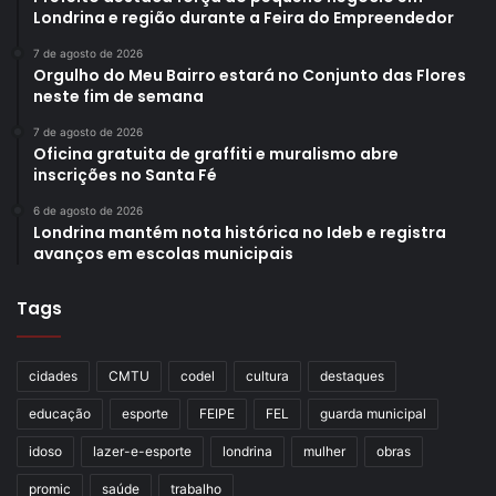
Municipal, Polícia Militar e Transportes Coletivos Grande
Londrina e região durante a Feira do Empreendedor
Londrina.
7 de agosto de 2026
Orgulho do Meu Bairro estará no Conjunto das Flores
neste fim de semana
7 de agosto de 2026
Oficina gratuita de graffiti e muralismo abre
Gostei
inscrições no Santa Fé
Etiquetas
CMTU
educação no trânsito
Idosos
ônibus
6 de agosto de 2026
Londrina mantém nota histórica no Ideb e registra
pontos cegos
transporte coletivo
avanços em escolas municipais
Tags
cidades
CMTU
codel
cultura
destaques
educação
esporte
FEIPE
FEL
guarda municipal
idoso
lazer-e-esporte
londrina
mulher
obras
promic
saúde
trabalho