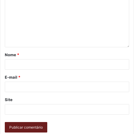
industrialização da cidade. Entendendo a necessidade de
promover essa transformação na nossa matriz econômica,
ouvindo todos os setores, vimos que o que nos falta é uma
construção coletiva e efetiva do roteiro que teremos que
seguir para realmente transformar Londrina em uma das
cidades mais industrializadas do País”, afirmou.
Nome
*
E-mail
*
Site
Tiago valorizou o pioneirismo da parceria com a Fiep no