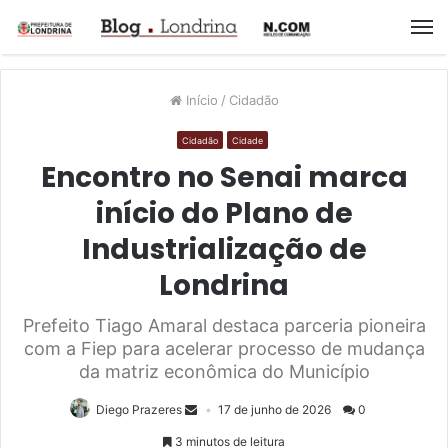
M
Início
/
Cidadão
Cidadão
Cidade
Encontro no Senai marca
início do Plano de
Industrialização de
Londrina
Prefeito Tiago Amaral destaca parceria pioneira
com a Fiep para acelerar processo de mudança
da matriz econômica do Município
Diego Prazeres
17 de junho de 2026
0
3 minutos de leitura