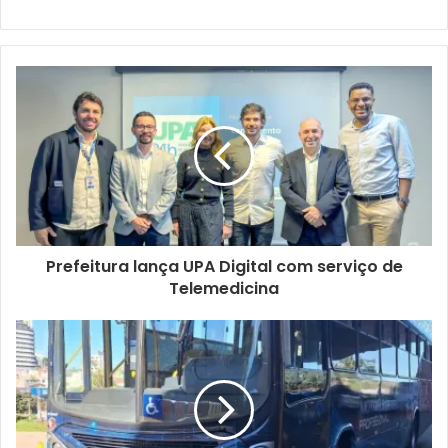
município se reuniram na sede Celso Charuri do Serviço
Nacional de Aprendizagem Industrial (Senai), no Jardim
Bancários, para traçar os eixos e diretrizes que visam
promover a mudança na matriz econômica com
desenvolvimento econômico, maior participação do PIB
industrial e geração de emprego e renda.
Construção coletiva
– A iniciativa marca o começo de uma
construção coletiva voltada à definição de um plano de
desenvolvimento industrial de longo prazo para Londrina.
Prefeitura lança UPA Digital com serviço de
O trabalho tem como principais direcionamentos
Telemedicina
estabelecer condições constitucionais (segurança de
ativos, segurança jurídica, simplificação burocrática e
tributação competitiva), dinamização econômica (atração
de investimentos, financiamento indutor e inserção
internacional), infraestrutura produtiva (segurança
energética, logística e integração e áreas industriais