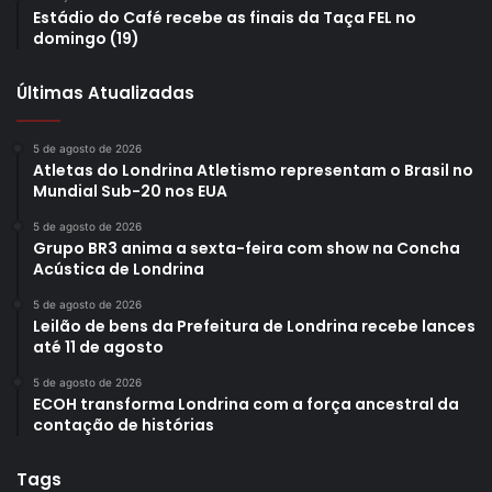
Governança
– O presidente da Codel, Fabrício Bianchi,
Estádio do Café recebe as finais da Taça FEL no
definiu que o workshop que marcou o início dos estudos
domingo (19)
nesta quarta-feira é um divisor de águas na estratégia de
promover o desenvolvimento econômico da cidade.
Últimas Atualizadas
“Esse momento é um divisor de águas na história da
5 de agosto de 2026
Atletas do Londrina Atletismo representam o Brasil no
cidade porque temos aqui industriais, representantes dos
Mundial Sub-20 nos EUA
poderes Executivo e Legislativo, iniciativa privada,
promotoria pública e sindicatos dos segmentos mais
5 de agosto de 2026
Grupo BR3 anima a sexta-feira com show na Concha
representativos da indústria, como químico,
Acústica de Londrina
eletrometalmecânico, tecnologia da informação e
5 de agosto de 2026
comunicação, entre outros, todos trabalhando pelo
Leilão de bens da Prefeitura de Londrina recebe lances
desenvolvimento de Londrina”, disse.
até 11 de agosto
5 de agosto de 2026
ECOH transforma Londrina com a força ancestral da
contação de histórias
Tags