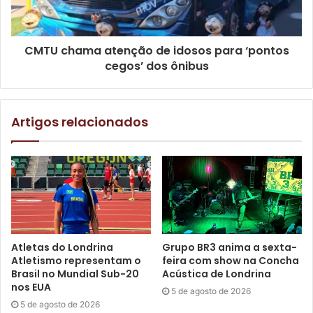
estruturadas) e produtividade e capacidades
(sustentabilidade econômico-ambiental, capital humano
produtivo, atualização tecnológica e inovação e
CMTU chama atenção de idosos para ‘pontos
transformação digital).
cegos’ dos ônibus
Artigos relacionados
Prefeito Tiago Amaral / Foto: Fiep
Atletas do Londrina
Grupo BR3 anima a sexta-
Atletismo representam o
feira com show na Concha
Londrina detém atualmente o quarto maior Produto
Brasil no Mundial Sub-20
Acústica de Londrina
Interno do Paraná do Paraná, cerca de R$ 21 bilhões, o
nos EUA
5 de agosto de 2026
que representa 4,17% do PIB do Estado (R$ 671 bilhões),
5 de agosto de 2026