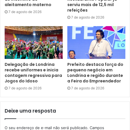
aleitamento materno
serviu mais de 12,5 mil
refeições
7 de agosto de 2026
7 de agosto de 2026
Delegação de Londrina
Prefeito destaca força do
recebe uniformes e inicia
pequeno negócio em
foto: Bruno Amaral / SMDS
contagem regressiva para
Londrina e região durante
Jogos do Idoso
a Feira do Empreendedor
“Esta é uma ação estratégica, planejada para devolver
7 de agosto de 2026
7 de agosto de 2026
esse espaço à população. Além de garantir a segurança
das equipes de limpeza, intensificamos o patrulhamento e
as ações preventivas em uma região onde já identificamos
Deixe uma resposta
recorrentes atividades ilícitas. O objetivo é coibir esses
crimes e contribuir para a recuperação do Marco Zero”,
O seu endereço de e-mail não será publicado.
Campos
frisou.