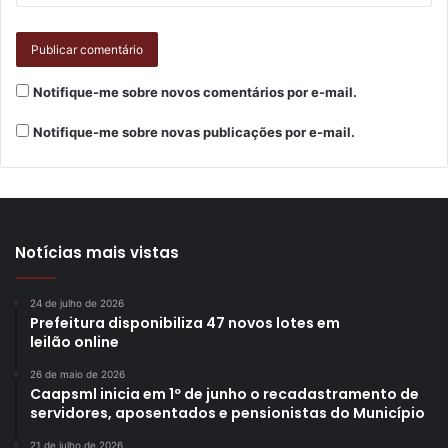
A SMAS reforça que o trabalho do SEAS é realizado de
forma contínua, pautado na busca ativa, na oferta de
proteção social, no respeito à autonomia dos usuários, ao
sigilo profissional e aos princípios do Sistema Único de
Notifique-me sobre novos comentários por e-mail.
Assistência Social (SUAS).
Notifique-me sobre novas publicações por e-mail.
Gostei
Notícias mais vistas
Etiquetas
CMTU
Guarda Municipal de Londriina
Prefeitura de Londrina
Secretaria Municipal de Assistência Social
24 de julho de 2026
Secretaria Municipal do Ambiente
Prefeitura disponibiliza 47 novos lotes em
leilão online
26 de maio de 2026
Caapsml inicia em 1º de junho o recadastramento de
servidores, aposentados e pensionistas do Município
21 de julho de 2026