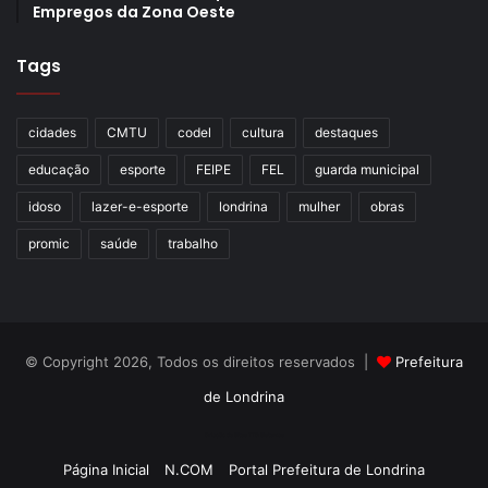
Empregos da Zona Oeste
Tags
cidades
CMTU
codel
cultura
destaques
educação
esporte
FEIPE
FEL
guarda municipal
idoso
lazer-e-esporte
londrina
mulher
obras
promic
saúde
trabalho
© Copyright 2026, Todos os direitos reservados |
Prefeitura
de Londrina
Criação de Sites TTG Sistemas
Página Inicial
N.COM
Portal Prefeitura de Londrina