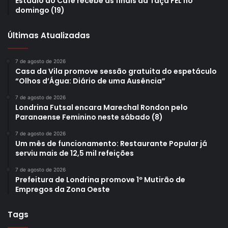
Estádio do Café recebe as finais da Taça FEL no
domingo (19)
Últimas Atualizadas
7 de agosto de 2026
Casa da Vila promove sessão gratuita do espetáculo
“Olhos d’Água: Diário de uma Ausência”
7 de agosto de 2026
Londrina Futsal encara Marechal Rondon pelo
Paranaense Feminino neste sábado (8)
7 de agosto de 2026
Um mês de funcionamento: Restaurante Popular já
serviu mais de 12,5 mil refeições
7 de agosto de 2026
Prefeitura de Londrina promove 1º Mutirão de
Empregos da Zona Oeste
Tags