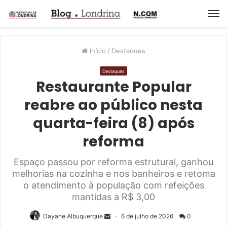
M
Início
/
Destaques
Destaques
Restaurante Popular
reabre ao público nesta
quarta-feira (8) após
reforma
Espaço passou por reforma estrutural, ganhou
melhorias na cozinha e nos banheiros e retoma
o atendimento à população com refeições
mantidas a R$ 3,00
Dayane Albuquerque
6 de julho de 2026
0