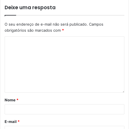
Gostei
Deixe uma resposta
Etiquetas
Agricultura e Abastecimento
Prefeitura de Londrinas
restaurante popular
SMAA
O seu endereço de e-mail não será publicado.
Campos
obrigatórios são marcados com
*
Nome
*
E-mail
*