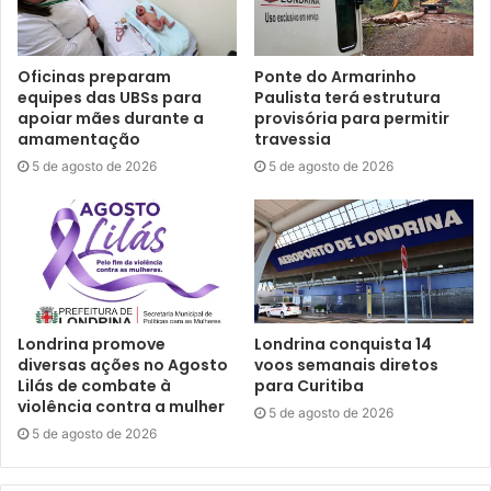
telhado e pintura interna e externa do prédio. O
investimento nas obras foi de R$ 350 mil.
Oficinas preparam
Ponte do Armarinho
equipes das UBSs para
Paulista terá estrutura
O valor da refeição permanecerá o mesmo, sem reajuste:
apoiar mães durante a
provisória para permitir
amamentação
travessia
R$ 3,00 por almoço. Os cardápios são balanceados e
5 de agosto de 2026
5 de agosto de 2026
elaborados por nutricionistas. O local funciona de segunda
a sexta-feira, das 11h às 14h.
A retomada do funcionamento já ocorre com a empresa
contratada recentemente por processo licitatório, para o
preparo e fornecimento das refeições: a Cassarotti Foods.
O novo contrato prevê até 700 refeições diárias,
Londrina promove
Londrina conquista 14
diversas ações no Agosto
voos semanais diretos
totalizando 14 mil por mês.
Lilás de combate à
para Curitiba
violência contra a mulher
5 de agosto de 2026
5 de agosto de 2026