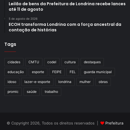
Leilão de bens da Prefeitura de Londrina recebe lances
até 11 de agosto
5 de agosto de 2026
ECOH transforma Londrina com a força ancestral da
contação de histórias
Tags
cidades
CMTU
codel
cultura
destaques
educação
esporte
FEIPE
FEL
guarda municipal
idoso
lazer-e-esporte
londrina
mulher
obras
promic
saúde
trabalho
© Copyright 2026, Todos os direitos reservados |
Prefeitura