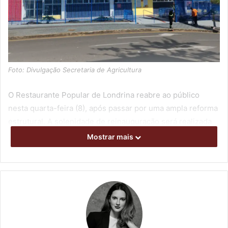
Foto: Divulgação Secretaria de Agricultura
O Restaurante Popular de Londrina reabre ao público
nesta quarta-feira (8), após passar por uma ampla reforma
estrutural. A solenidade de reinauguração será realizada
às 9h30, e o atendimento à população será retomado às
Mostrar mais
11h, com o início da distribuição das refeições. O
restaurante está localizado na Rua Professor João
Cândido, nº 14, ao lado do Terminal Urbano, na região
central.
O secretário municipal de Agricultura e Abastecimento,
Jamil Janene, destacou que a obra foi concluída dez dias