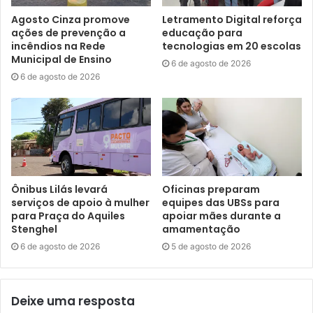
Agosto Cinza promove
Letramento Digital reforça
O acesso às
ações de prevenção a
educação para
doses de
incêndios na Rede
tecnologias em 20 escolas
vacinação
Municipal de Ensino
6 de agosto de 2026
dentro dos
6 de agosto de 2026
CMEIs e CEIs
foi aprovado
pelos pais.
Thais Mykaela
Ferreira, mãe
do Téo, de 1 ano e três meses, aproveitou a oportunidade
Ônibus Lilás levará
Oficinas preparam
para imunizar o pequeno, mesmo com a vacinação em dia.
serviços de apoio à mulher
equipes das UBSs para
para Praça do Aquiles
apoiar mães durante a
“É muito importante vacinar, doenças antigas estão
Stenghel
amamentação
retornando e quanto mais a criança estiver imune, melhor.
6 de agosto de 2026
5 de agosto de 2026
Essa ação é excelente pois no momento em que os pais
vêm buscar os filhos, já aproveitam para vacinar. Não tem
desculpa”, comentou.
Deixe uma resposta