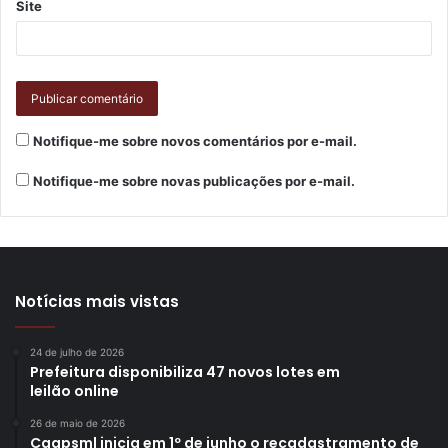
Site
Também é necessária uma dose da vacina tetra viral, aos
15 meses, como reforço da primeira.
Fotos: Vivian Honorato
Notifique-me sobre novos comentários por e-mail.
Notifique-me sobre novas publicações por e-mail.
(
)
Like Button Notice
view
Etiquetas
destaques
paralisia infantil
sarampo
vacinação
Notícias mais vistas
24 de julho de 2026
Prefeitura disponibiliza 47 novos lotes em
leilão online
26 de maio de 2026
Caapsml inicia em 1º de junho o recadastramento de