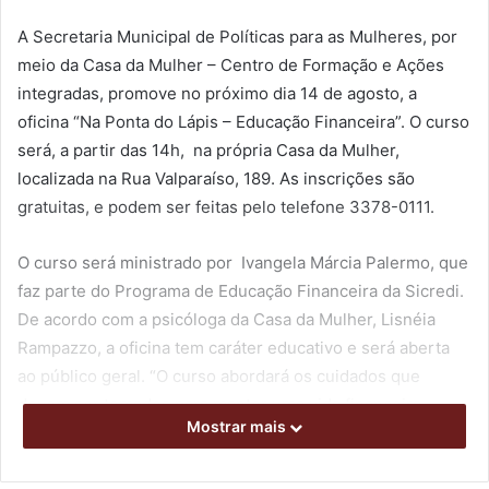
A Secretaria Municipal de Políticas para as Mulheres, por
meio da Casa da Mulher – Centro de Formação e Ações
integradas, promove no próximo dia 14 de agosto, a
oficina “Na Ponta do Lápis – Educação Financeira”. O curso
será, a partir das 14h, na própria Casa da Mulher,
localizada na Rua Valparaíso, 189. As inscrições são
gratuitas, e podem ser feitas pelo telefone 3378-0111.
O curso será ministrado por Ivangela Márcia Palermo, que
faz parte do Programa de Educação Financeira da Sicredi.
De acordo com a psicóloga da Casa da Mulher, Lisnéia
Rampazzo, a oficina tem caráter educativo e será aberta
ao público geral. “O curso abordará os cuidados que
devem ser tomados para manter uma vida financeira
Mostrar mais
saudável, e ensinará a usar algumas ferramentas
auxiliares, como planilhas”, destacou.