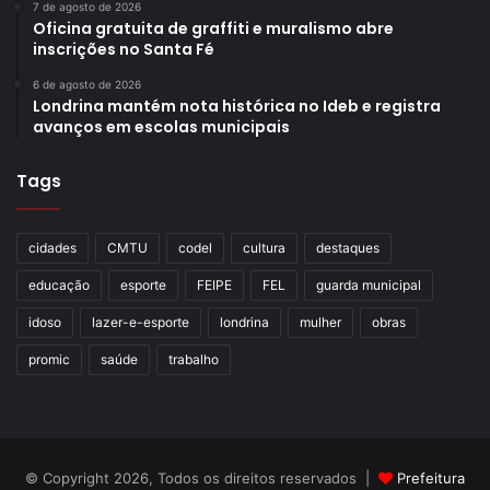
7 de agosto de 2026
Oficina gratuita de graffiti e muralismo abre
inscrições no Santa Fé
6 de agosto de 2026
Londrina mantém nota histórica no Ideb e registra
avanços em escolas municipais
Tags
cidades
CMTU
codel
cultura
destaques
educação
esporte
FEIPE
FEL
guarda municipal
idoso
lazer-e-esporte
londrina
mulher
obras
promic
saúde
trabalho
© Copyright 2026, Todos os direitos reservados |
Prefeitura