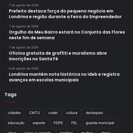
7 de agosto de 2026
Prefeito destaca força do pequeno negócio em
Londrina e região durante a Feira do Empreendedor
7 de agosto de 2026
Orgulho do Meu Bairro estará no Conjunto das Flores
neste fim de semana
7 de agosto de 2026
Oficina gratuita de graffiti e muralismo abre
inscrições no Santa Fé
6 de agosto de 2026
Londrina mantém nota histórica no Ideb e registra
avanços em escolas municipais
Tags
cidades
CMTU
codel
cultura
destaques
educação
esporte
FEIPE
FEL
guarda municipal
idoso
lazer-e-esporte
londrina
mulher
obras