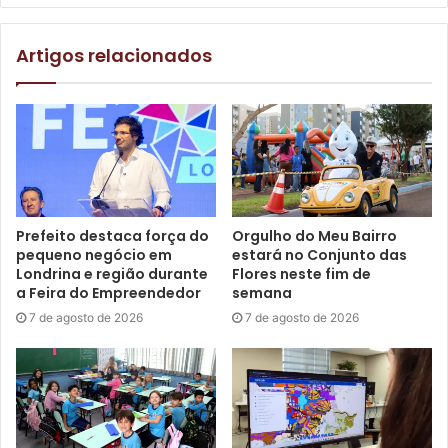
A restauração da Praça da Bandeira é uma ação realizada
Artigos relacionados
pela Prefeitura de Londrina, por meio da CMTU,
Secretarias de Ambiente e Obras e a Sercomtel
Iluminação.
Fotos: Divulgação CMTU
Prefeito destaca força do
Orgulho do Meu Bairro
pequeno negócio em
estará no Conjunto das
Londrina e região durante
Flores neste fim de
a Feira do Empreendedor
semana
7 de agosto de 2026
7 de agosto de 2026
(
)
Like Button Notice
view
Etiquetas
destaques