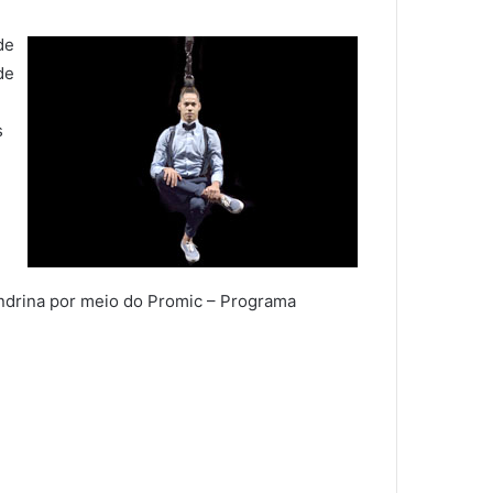
de
de
s
ondrina por meio do Promic – Programa