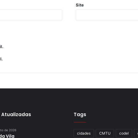
Site
l.
l.
 Atualizadas
Tags
sto de 2026
cidades
CMTU
codel
da Vila