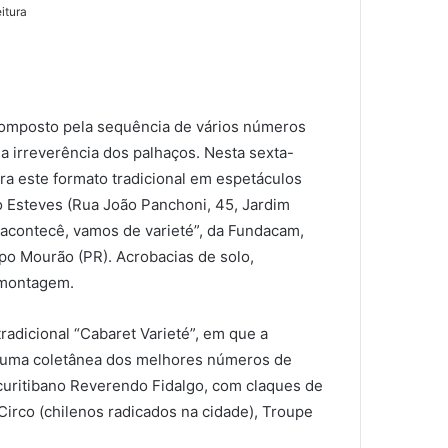
itura
a composto pela sequência de vários números
 a irreverência dos palhaços.
Nesta sexta-
bra este formato tradicional em espetáculos
io Esteves (Rua João Panchoni, 45, Jardim
a acontecê, vamos de varieté”, da Fundacam,
po Mourão (PR). Acrobacias de solo,
 montagem.
tradicional “Cabaret Varieté”, em que a
tar uma coletânea dos melhores números de
 curitibano Reverendo Fidalgo, com claques de
Circo (chilenos radicados na cidade), Troupe