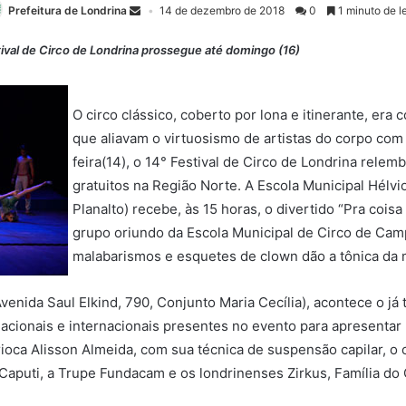
Prefeitura de Londrina
14 de dezembro de 2018
0
1 minuto de le
tival de Circo de Londrina prossegue até domingo (16)
O circo clássico, coberto por lona e itinerante, er
que aliavam o virtuosismo de artistas do corpo com
feira(14), o 14° Festival de Circo de Londrina relem
gratuitos na Região Norte. A Escola Municipal Hélv
Planalto) recebe, às 15 horas, o divertido “Pra cois
grupo oriundo da Escola Municipal de Circo de Cam
malabarismos e esquetes de clown dão a tônica da
enida Saul Elkind, 790, Conjunto Maria Cecília), acontece o já 
, nacionais e internacionais presentes no evento para apresen
arioca Alisson Almeida, com sua técnica de suspensão capilar, o
 Caputi, a Trupe Fundacam e os londrinenses Zirkus, Família do 