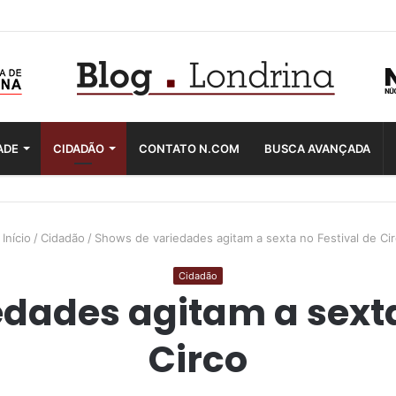
ADE
CIDADÃO
CONTATO N.COM
BUSCA AVANÇADA
Início
/
Cidadão
/
Shows de variedades agitam a sexta no Festival de Ci
Cidadão
dades agitam a sexta
Circo