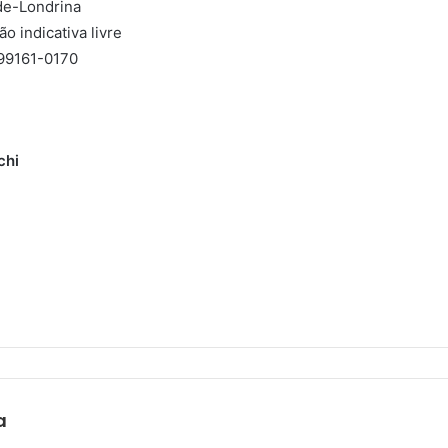
de-Londrina
o indicativa livre
 99161-0170
chi
a