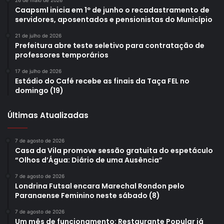
Caapsml inicia em 1º de junho o recadastramento de
servidores, aposentados e pensionistas do Município
21 de julho de 2026
Prefeitura abre teste seletivo para contratação de
professores temporários
17 de julho de 2026
Estádio do Café recebe as finais da Taça FEL no
domingo (19)
Últimas Atualizadas
7 de agosto de 2026
Casa da Vila promove sessão gratuita do espetáculo
“Olhos d’Água: Diário de uma Ausência”
7 de agosto de 2026
Londrina Futsal encara Marechal Rondon pelo
Paranaense Feminino neste sábado (8)
7 de agosto de 2026
Um mês de funcionamento: Restaurante Popular já