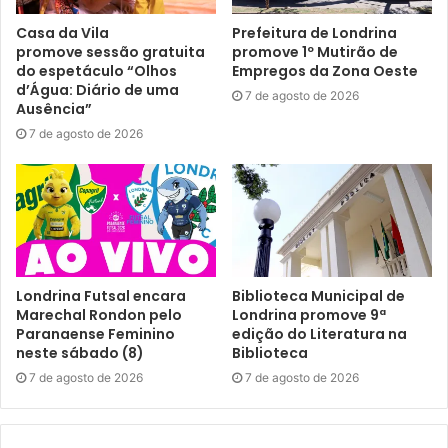
com a diretora de Turismo da CODEL, Maitê Uhlmann, no
3379-2303.
Casa da Vila
Prefeitura de Londrina
promove sessão gratuita
promove 1º Mutirão de
do espetáculo “Olhos
Empregos da Zona Oeste
d’Água: Diário de uma
7 de agosto de 2026
Ausência”
7 de agosto de 2026
Gostei
Etiquetas
codel
Conectur Londrina
Hackathon do Turismo
Turismo Inteligente
Londrina Futsal encara
Biblioteca Municipal de
Marechal Rondon pelo
Londrina promove 9ª
Paranaense Feminino
edição do Literatura na
neste sábado (8)
Biblioteca
7 de agosto de 2026
7 de agosto de 2026