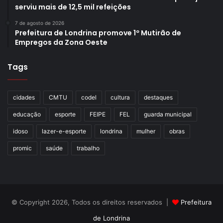
serviu mais de 12,5 mil refeições
7 de agosto de 2026
Prefeitura de Londrina promove 1º Mutirão de
Empregos da Zona Oeste
Tags
cidades
CMTU
codel
cultura
destaques
educação
esporte
FEIPE
FEL
guarda municipal
idoso
lazer-e-esporte
londrina
mulher
obras
promic
saúde
trabalho
© Copyright 2026, Todos os direitos reservados |
Prefeitura
de Londrina