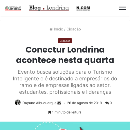
M
Início
/
Cidadão
Cidadão
Conectur Londrina
acontece nesta quarta
Evento busca soluções para o Turismo
Inteligente e é destinado a empresários do
ramo e de empresas ligadas ao setor,
estudantes, profissionais e lideranças
Dayane Albuquerque
26 de agosto de 2019
0
1 minuto de leitura