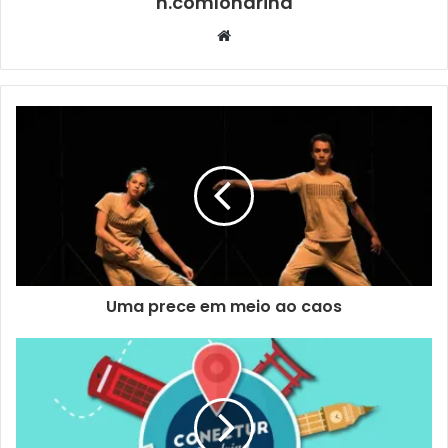
n.comlondrina
espetáculo, que também é aberto à comunidade. Após as
Website
apresentações, do dia 28 de agosto a 3 de setembro,
monitores e professores da Funcart promovem uma
oficina de dança na própria Escola, que serve como
atividade prática e como possibilidade de investigar os
alunos entre 7 e 12 anos que manifestam interesse e
predisposição para o balé. Dentre eles, serão
selecionados bolsistas integrais para o curso regular da
Escola Municipal de Dança, que tem oito anos de duração.
Uma prece em meio ao caos