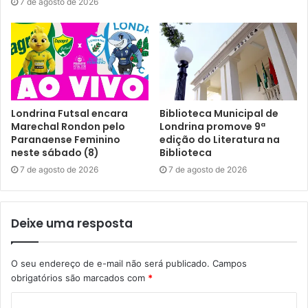
7 de agosto de 2026
Texto: Renato Forin Jr.
Gostei
Londrina Futsal encara
Biblioteca Municipal de
Marechal Rondon pelo
Londrina promove 9ª
Etiquetas
Ballet de Londrina
Dança nas Escolas
Paranaense Feminino
edição do Literatura na
escola municipal de dança
Funcart
neste sábado (8)
Biblioteca
7 de agosto de 2026
7 de agosto de 2026
Deixe uma resposta
O seu endereço de e-mail não será publicado.
Campos
obrigatórios são marcados com
*