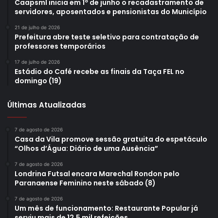
Caapsml inicia em 1º de junho o recadastramento de
servidores, aposentados e pensionistas do Município
21 de julho de 2026
Prefeitura abre teste seletivo para contratação de
professores temporários
17 de julho de 2026
Estádio do Café recebe as finais da Taça FEL no
domingo (19)
Últimas Atualizadas
7 de agosto de 2026
Casa da Vila promove sessão gratuita do espetáculo
“Olhos d’Água: Diário de uma Ausência”
7 de agosto de 2026
Londrina Futsal encara Marechal Rondon pelo
Paranaense Feminino neste sábado (8)
7 de agosto de 2026
Um mês de funcionamento: Restaurante Popular já
serviu mais de 12,5 mil refeições