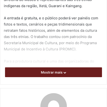
indígenas da região, Xetá, Guarani e Kaingang.
A entrada é gratuita, e o público poderá ver painéis com
fotos e textos, cenários e peças tridimensionais que
retratam fatos históricos, além de elementos da cultura
das três etnias. O trabalho contou com patrocínio da
Secretaria Municipal de Cultura, por meio do Programa
Municipal de Incentivo à Cultura (PROMIC).
Para a produtora cultural e uma das organizadoras do
evento, Fernanda Nasser, a oposição possui grande valor
Mostrar mais
para a comunidade. “Essa exposição é muito importante
para o processo educacional e o enriquecimento da
memória local. Traz uma narrativa histórica dessas etnias
e também como vivem atualmente, preenchendo uma
lacuna na narrativa da história de Londrina que havia na
exposição permanente do Museu”, ressaltou.