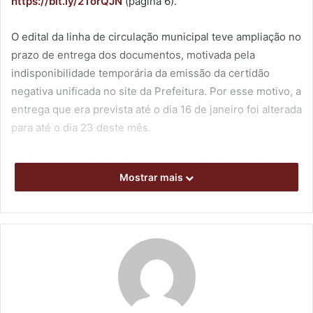
https://bit.ly/2TorQJN
(página 6).
O edital da linha de circulação municipal teve ampliação no
prazo de entrega dos documentos, motivada pela
indisponibilidade temporária da emissão da certidão
negativa unificada no site da Prefeitura. Por esse motivo, a
entrega que era prevista até o dia 16 de janeiro foi alterada
para até o dia 23 deste mês.
Na linha de circulação livre, o novo edital é de retificação e
Mostrar mais
substitui o edital de resultado final publicado no dia 3 de
janeiro. Os demais termos do material permanecem
inalterados. Com a nova publicação, o prazo de entrega
dos documentos necessários vai até o dia 28 de janeiro.
Para a imprensa: outras informações podem ser obtidas
com a diretora de Incentivo à Cultura, da Secretaria
Municipal de Cultura, Sônia Regina Aparecido, pelo