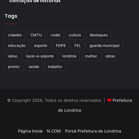
contação de histórias
Tags
cidades
CMTU
codel
cultura
destaques
educação
esporte
FEIPE
FEL
guarda municipal
idoso
lazer-e-esporte
londrina
mulher
obras
promic
saúde
trabalho
© Copyright 2026, Todos os direitos reservados |
Prefeitura
de Londrina
Criação de Sites TTG Sistemas
Página Inicial
N.COM
Portal Prefeitura de Londrina