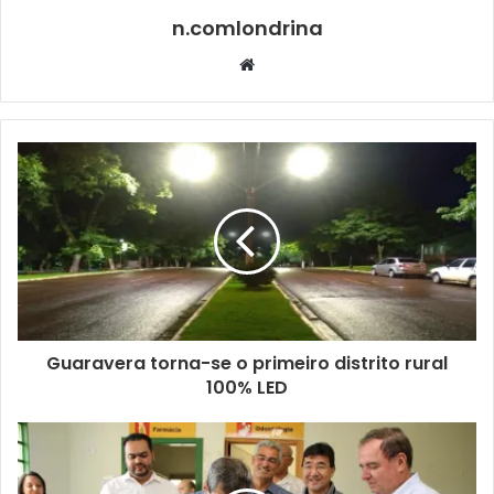
telefone 3371-6612
n.comlondrina
Website
Texto: Isabely Alexandra sob supervisão do N.com
Gostei
Etiquetas
cultura
edital
Edital nº 009/2019
prazos
promic
Guaravera torna-se o primeiro distrito rural
100% LED