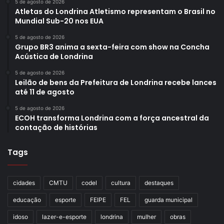
5 de agosto de 2026
Atletas do Londrina Atletismo representam o Brasil no
Mundial Sub-20 nos EUA
5 de agosto de 2026
Grupo BR3 anima a sexta-feira com show na Concha
Acústica de Londrina
5 de agosto de 2026
Leilão de bens da Prefeitura de Londrina recebe lances
até 11 de agosto
5 de agosto de 2026
ECOH transforma Londrina com a força ancestral da
contação de histórias
Tags
cidades
CMTU
codel
cultura
destaques
educação
esporte
FEIPE
FEL
guarda municipal
idoso
lazer-e-esporte
londrina
mulher
obras