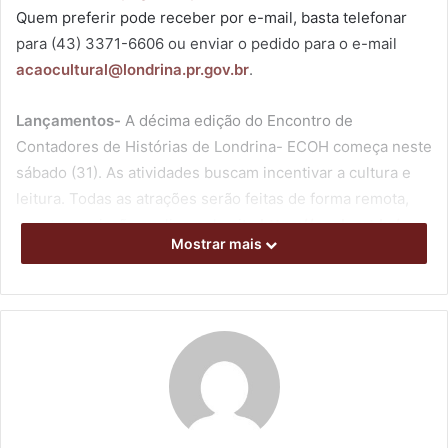
Quem preferir pode receber por e-mail, basta telefonar
para (43) 3371-6606 ou enviar o pedido para o e-mail
acaocultural@londrina.pr.gov.br
.
Lançamentos-
A décima edição do Encontro de
Contadores de Histórias de Londrina- ECOH começa neste
sábado (31). As atividades buscam incentivar a cultura e
leitura. Todas as atrações serão feitas de forma remota,
com transmissão on-line pelo site
https://ecoh.art.br/
.
Mostrar mais