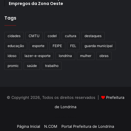
Empregos da Zona Oeste
Tags
cidades
CMTU
codel
cultura
destaques
educação
esporte
FEIPE
FEL
guarda municipal
idoso
lazer-e-esporte
londrina
mulher
obras
promic
saúde
trabalho
© Copyright 2026, Todos os direitos reservados |
Prefeitura
de Londrina
Criação de Sites TTG Sistemas
Página Inicial
N.COM
Portal Prefeitura de Londrina