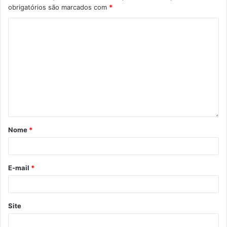
obrigatórios são marcados com
*
Gostei
Etiquetas
Agenda Virada Cultural
Aldir Blanc
contação de histórias
cultura
curso virtual
edital de credenciamento
programação on line
promic
youtube
Nome
*
E-mail
*
Site