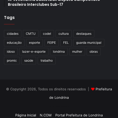
Brasileiro Interclubes Sub-17
Tags
cidades
CMTU
codel
cultura
destaques
educação
esporte
FEIPE
FEL
guarda municipal
idoso
lazer-e-esporte
londrina
mulher
obras
promic
saúde
trabalho
© Copyright 2026, Todos os direitos reservados |
Prefeitura
de Londrina
Criação de Sites TTG Sistemas
Página Inicial
N.COM
Portal Prefeitura de Londrina