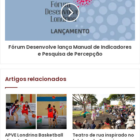
Texto: Isabely Alexandra sob supervisão do N.com
Fórum Desenvolve lança Manual de Indicadores
Gostei
e Pesquisa de Percepção
Etiquetas
Aldir Blanc
cultura
Cultura faz História
edital
entidades
Lei Aldir Blanc
londrina
Microempresa
Pequeno Porte
Artigos relacionados
recurso
APVE Londrina Basketball
Teatro de rua inspirado no