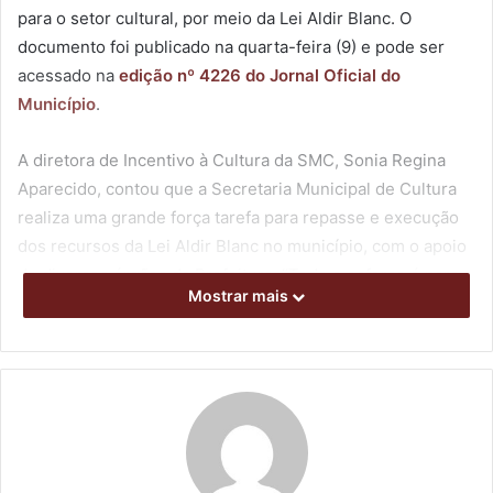
para o setor cultural, por meio da Lei Aldir Blanc. O
documento foi publicado na quarta-feira (9) e pode ser
acessado na
edição nº 4226 do Jornal Oficial do
Município
.
A diretora de Incentivo à Cultura da SMC, Sonia Regina
Aparecido, contou que a Secretaria Municipal de Cultura
realiza uma grande força tarefa para repasse e execução
dos recursos da Lei Aldir Blanc no município, com o apoio
de diversos órgãos da Prefeitura. “Todo o esforço é para
Mostrar mais
que os valores destinados a Londrina possam chegar ao
maior número possível de agentes culturais da nossa
cidade”, explicou.
A lista de inscrições habilitadas e inabilitadas consta nos
anexo I e II do documento. Todos os materiais entregues
foram analisados por uma Comissão Especial, nomeada