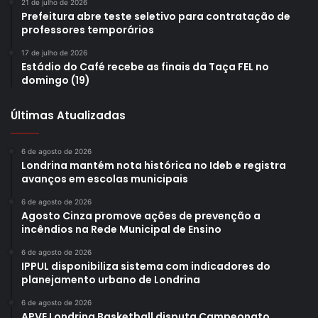
21 de julho de 2026
Prefeitura abre teste seletivo para contratação de
professores temporários
17 de julho de 2026
Estádio do Café recebe as finais da Taça FEL no
domingo (19)
Últimas Atualizadas
6 de agosto de 2026
Londrina mantém nota histórica no Ideb e registra
avanços em escolas municipais
6 de agosto de 2026
Agosto Cinza promove ações de prevenção a
incêndios na Rede Municipal de Ensino
6 de agosto de 2026
IPPUL disponibiliza sistema com indicadores do
planejamento urbano de Londrina
6 de agosto de 2026
APVE Londrina Basketball disputa Campeonato