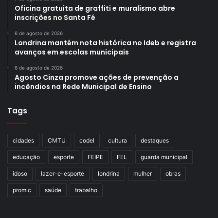
Oficina gratuita de graffiti e muralismo abre
inscrições no Santa Fé
6 de agosto de 2026
Londrina mantém nota histórica no Ideb e registra
avanços em escolas municipais
6 de agosto de 2026
Agosto Cinza promove ações de prevenção a
incêndios na Rede Municipal de Ensino
Tags
cidades
CMTU
codel
cultura
destaques
educação
esporte
FEIPE
FEL
guarda municipal
idoso
lazer-e-esporte
londrina
mulher
obras
promic
saúde
trabalho