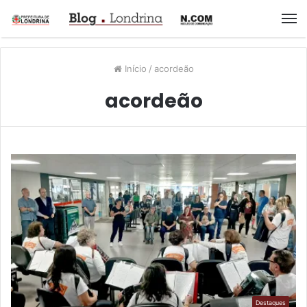
M
Início
/
acordeão
acordeão
Destaques