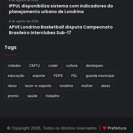
6 de agosto de 2026
IPPUL disponibiliza sistema com indicadores do
planejamento urbano de Londrina
6 de agosto de 2026
APVE Londrina Basketball disputa Campeonato
Brasileiro Interclubes Sub-17
Tags
cidades
CMTU
codel
cultura
destaques
educação
esporte
FEIPE
FEL
guarda municipal
idoso
lazer-e-esporte
londrina
mulher
obras
promic
saúde
trabalho
© Copyright 2026, Todos os direitos reservados |
Prefeitura