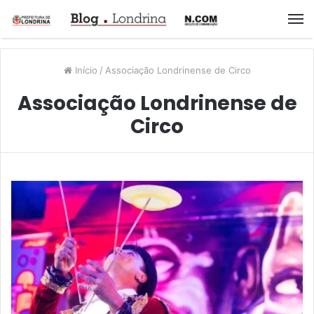
M
Início
/
Associação Londrinense de Circo
Associação Londrinense de
Circo