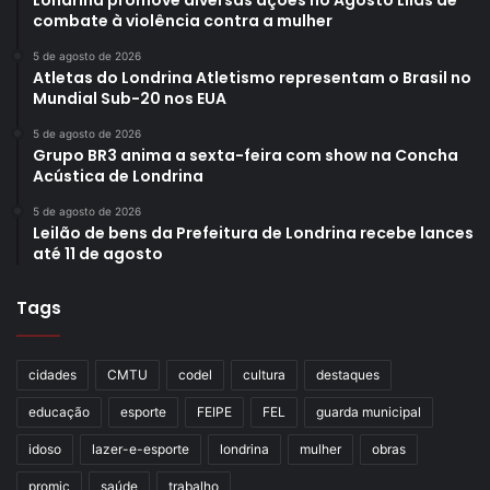
combate à violência contra a mulher
5 de agosto de 2026
Atletas do Londrina Atletismo representam o Brasil no
Mundial Sub-20 nos EUA
5 de agosto de 2026
Grupo BR3 anima a sexta-feira com show na Concha
Acústica de Londrina
5 de agosto de 2026
Leilão de bens da Prefeitura de Londrina recebe lances
até 11 de agosto
Tags
cidades
CMTU
codel
cultura
destaques
educação
esporte
FEIPE
FEL
guarda municipal
idoso
lazer-e-esporte
londrina
mulher
obras
promic
saúde
trabalho