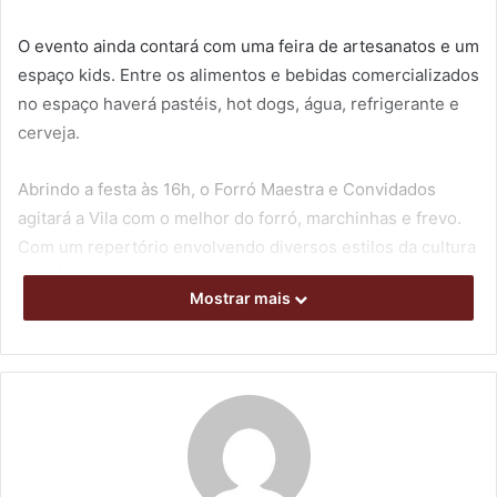
O evento ainda contará com uma feira de artesanatos e um
espaço kids. Entre os alimentos e bebidas comercializados
no espaço haverá pastéis, hot dogs, água, refrigerante e
cerveja.
Abrindo a festa às 16h, o Forró Maestra e Convidados
agitará a Vila com o melhor do forró, marchinhas e frevo.
Com um repertório envolvendo diversos estilos da cultura
popular brasileira, o trio de músicos não vai deixar
Mostrar mais
ninguém parado.
Em seguida, a escola de samba Explode Coração fará uma
apresentação marcante com as baterias, músicos e
instrumentos que mantêm viva a identidade cultural do
samba.