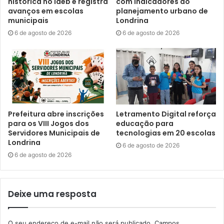
histórica no Ideb e registra
com indicadores do
Londrina, por meio do Programa Municipal de Incentivo à
avanços em escolas
planejamento urbano de
municipais
Londrina
Cultura (Promic), da Secretaria Municipal de Cultura.
6 de agosto de 2026
6 de agosto de 2026
Texto: Manu Barioni, sob supervisão dos jornalistas do
Núcleo de Comunicação (N.Com) da Prefeitura de
Londrina.
Prefeitura abre inscrições
Letramento Digital reforça
para os VIII Jogos dos
educação para
Gostei
Servidores Municipais de
tecnologias em 20 escolas
Londrina
Etiquetas
Associação Londrinense de Circo
6 de agosto de 2026
6 de agosto de 2026
Programa Municipal de Incentivo à Cultura
promic
Secretaria Municipal de Cultura
SMC
Vila do Circo
Deixe uma resposta
O seu endereço de e-mail não será publicado.
Campos