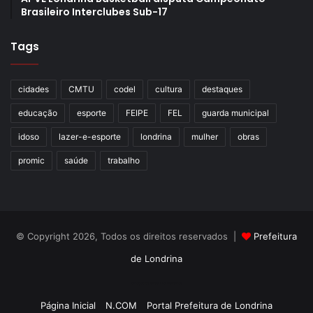
Brasileiro Interclubes Sub-17
Tags
cidades
CMTU
codel
cultura
destaques
educação
esporte
FEIPE
FEL
guarda municipal
idoso
lazer-e-esporte
londrina
mulher
obras
promic
saúde
trabalho
© Copyright 2026, Todos os direitos reservados |
Prefeitura
de Londrina
Criação de Sites TTG Sistemas
Página Inicial
N.COM
Portal Prefeitura de Londrina