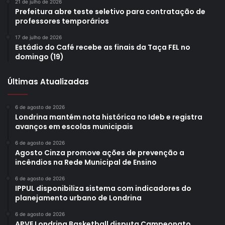
21 de julho de 2026
Prefeitura abre teste seletivo para contratação de
professores temporários
17 de julho de 2026
Estádio do Café recebe as finais da Taça FEL no
domingo (19)
Últimas Atualizadas
6 de agosto de 2026
Londrina mantém nota histórica no Ideb e registra
avanços em escolas municipais
6 de agosto de 2026
Agosto Cinza promove ações de prevenção a
incêndios na Rede Municipal de Ensino
6 de agosto de 2026
IPPUL disponibiliza sistema com indicadores do
planejamento urbano de Londrina
6 de agosto de 2026
APVE Londrina Basketball disputa Campeonato