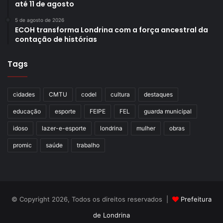
até 11 de agosto
5 de agosto de 2026
ECOH transforma Londrina com a força ancestral da
contação de histórias
Tags
cidades
CMTU
codel
cultura
destaques
educação
esporte
FEIPE
FEL
guarda municipal
idoso
lazer-e-esporte
londrina
mulher
obras
promic
saúde
trabalho
© Copyright 2026, Todos os direitos reservados |
Prefeitura
de Londrina