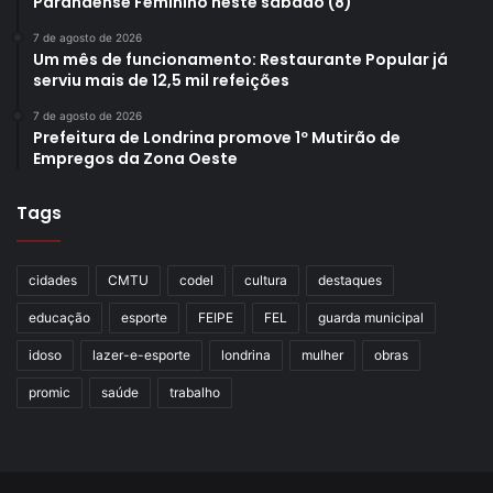
Paranaense Feminino neste sábado (8)
7 de agosto de 2026
Um mês de funcionamento: Restaurante Popular já
serviu mais de 12,5 mil refeições
7 de agosto de 2026
Prefeitura de Londrina promove 1º Mutirão de
Empregos da Zona Oeste
Tags
cidades
CMTU
codel
cultura
destaques
educação
esporte
FEIPE
FEL
guarda municipal
idoso
lazer-e-esporte
londrina
mulher
obras
promic
saúde
trabalho