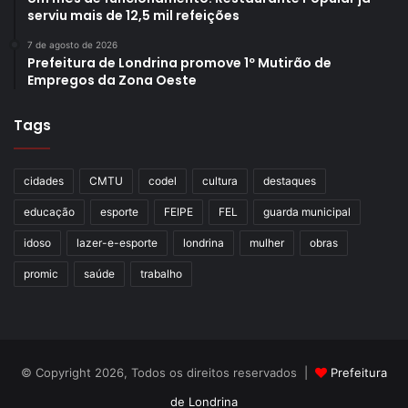
serviu mais de 12,5 mil refeições
7 de agosto de 2026
Prefeitura de Londrina promove 1º Mutirão de
Empregos da Zona Oeste
Tags
cidades
CMTU
codel
cultura
destaques
educação
esporte
FEIPE
FEL
guarda municipal
idoso
lazer-e-esporte
londrina
mulher
obras
promic
saúde
trabalho
© Copyright 2026, Todos os direitos reservados |
Prefeitura
de Londrina