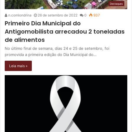
Destaques
n.comlondrina
26 de setembro de 2022
0
937
Primeiro Dia Municipal do
Antigomobilista arrecadou 2 toneladas
de alimentos
No último final de semana, dias 24 e 25 de setembro, foi
promovida a primeira edição do Dia Municipal do…
Leia mais »