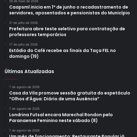
26 de maio de 2026
Caapsml inicia em 1º de junho o recadastramento de
servidores, aposentados e pensionistas do Município
21 de julho de 2026
Prefeitura abre teste seletivo para contratação de
professores temporários
17 de julho de 2026
Estádio do Café recebe as finais da Taça FEL no
domingo (19)
Últimas Atualizadas
7 de agosto de 2026
Casa da Vila promove sessão gratuita do espetáculo
“Olhos d’Água: Diário de uma Ausência”
7 de agosto de 2026
Londrina Futsal encara Marechal Rondon pelo
Paranaense Feminino neste sábado (8)
7 de agosto de 2026
Um mês de funcionamento: Restaurante Popular já