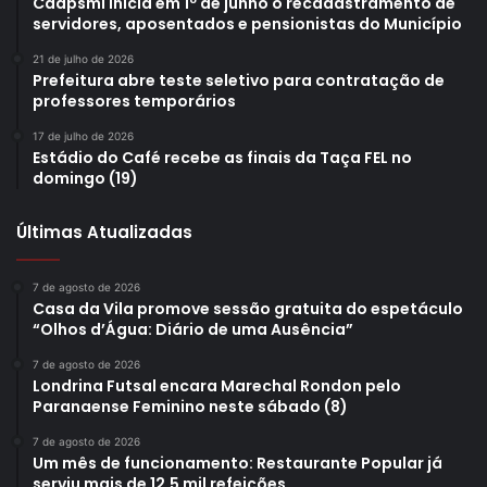
Caapsml inicia em 1º de junho o recadastramento de
servidores, aposentados e pensionistas do Município
21 de julho de 2026
Prefeitura abre teste seletivo para contratação de
professores temporários
17 de julho de 2026
Estádio do Café recebe as finais da Taça FEL no
domingo (19)
Últimas Atualizadas
7 de agosto de 2026
Casa da Vila promove sessão gratuita do espetáculo
“Olhos d’Água: Diário de uma Ausência”
7 de agosto de 2026
Londrina Futsal encara Marechal Rondon pelo
Paranaense Feminino neste sábado (8)
7 de agosto de 2026
Um mês de funcionamento: Restaurante Popular já
serviu mais de 12,5 mil refeições