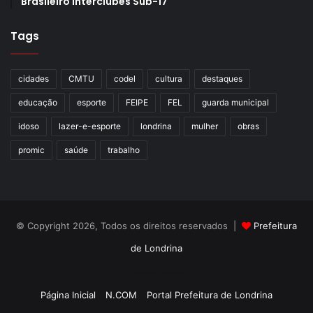
Brasileiro Interclubes Sub-17
Tags
cidades
CMTU
codel
cultura
destaques
educação
esporte
FEIPE
FEL
guarda municipal
idoso
lazer-e-esporte
londrina
mulher
obras
promic
saúde
trabalho
© Copyright 2026, Todos os direitos reservados |
Prefeitura
de Londrina
Criação de Sites TTG Sistemas
Página Inicial
N.COM
Portal Prefeitura de Londrina