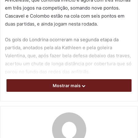
em três jogos na competição, somando nove pontos.
Cascavel e Colombo estão na cola com seis pontos em
duas partidas, e ainda jogam nesta rodada.
Os gols do Londrina ocorreram na segunda etapa da
partida, anotados pela ala Kathleen e pela goleira
Valentina, que, após fazer bela defesa debaixo das traves,
acertou um chute de longa distância por cobertura que só
parou no fundo das redes das anfitriãs.
Mostrar mais
Para a técnica do Tubarão, Jayne Borim, a terceira vitória
no Estadual dá motivação e moral ao grupo para a
sequência da temporada, dado o nível alto e o equilíbrio
entre as equipes do torneio. Ela comentou sobre o duelo.
“Fizemos uma marcação baixa no início e tentamos atacar,
mas demoramos para encontrar nosso melhor ritmo em
quadra. Perdemos muitos gols novamente, sendo esse um