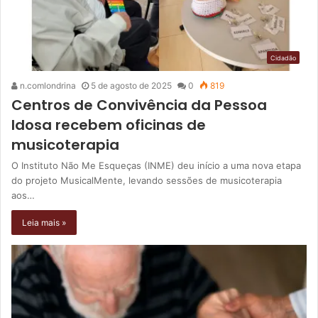
Cidadão
n.comlondrina
5 de agosto de 2025
0
819
Centros de Convivência da Pessoa
Idosa recebem oficinas de
musicoterapia
O Instituto Não Me Esqueças (INME) deu início a uma nova etapa
do projeto MusicalMente, levando sessões de musicoterapia
aos…
Leia mais »