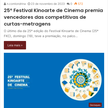
n.comlondrina
23 de novembro de 2023
0
572
25º Festival Kinoarte de Cinema premia
vencedores das competitivas de
curtas-metragens
O último dia da 25ª edição do Festival Kinoarte de Cinema (25ª
FKC), domingo (19), teve a premiação, no palco…
Leia mais »
Destaques