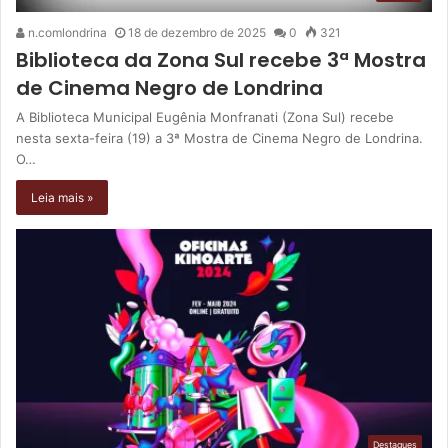
n.comlondrina
18 de dezembro de 2025
0
321
Biblioteca da Zona Sul recebe 3ª Mostra
de Cinema Negro de Londrina
A Biblioteca Municipal Eugênia Monfranati (Zona Sul) recebe
nesta sexta-feira (19) a 3ª Mostra de Cinema Negro de Londrina.
O…
Leia mais »
Destaques