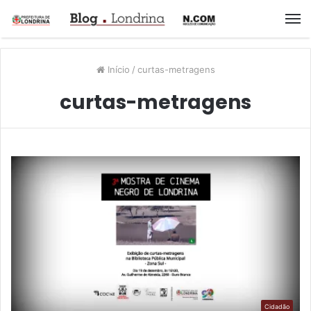
M
Início
/
curtas-metragens
curtas-metragens
Cidadão