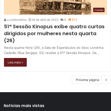
Cidadão
n.comlondrina
26 de abril de 2023
0
673
51ª Sessão Kinopus exibe quatro curtas
dirigidos por mulheres nesta quarta
(26)
Nesta quarta-feira (26), a Sala de Espetáculos do Sesc Londrina
Cadeião (Rua Sergipe, 52) recebe a 51ª Sessão Kinopus. De…
Leia mais »
Próxima página
Notícias mais vistas