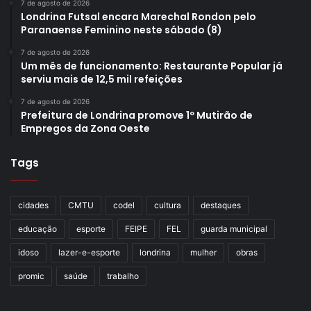
7 de agosto de 2026
Londrina Futsal encara Marechal Rondon pelo
Paranaense Feminino neste sábado (8)
7 de agosto de 2026
Um mês de funcionamento: Restaurante Popular já
serviu mais de 12,5 mil refeições
7 de agosto de 2026
Prefeitura de Londrina promove 1º Mutirão de
Empregos da Zona Oeste
Tags
cidades
CMTU
codel
cultura
destaques
educação
esporte
FEIPE
FEL
guarda municipal
idoso
lazer-e-esporte
londrina
mulher
obras
promic
saúde
trabalho