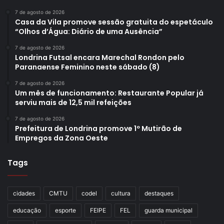
7 de agosto de 2026
Casa da Vila promove sessão gratuita do espetáculo
“Olhos d’Água: Diário de uma Ausência”
7 de agosto de 2026
Londrina Futsal encara Marechal Rondon pelo
Paranaense Feminino neste sábado (8)
7 de agosto de 2026
Um mês de funcionamento: Restaurante Popular já
serviu mais de 12,5 mil refeições
7 de agosto de 2026
Prefeitura de Londrina promove 1º Mutirão de
Empregos da Zona Oeste
Tags
cidades
CMTU
codel
cultura
destaques
educação
esporte
FEIPE
FEL
guarda municipal