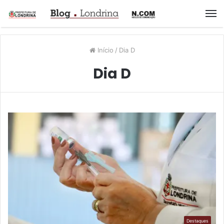
M
Início
/
Dia D
Dia D
Destaques