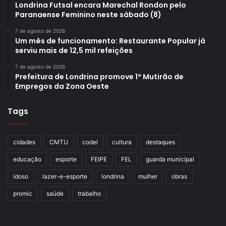
Londrina Futsal encara Marechal Rondon pelo
Paranaense Feminino neste sábado (8)
7 de agosto de 2026
Um mês de funcionamento: Restaurante Popular já
serviu mais de 12,5 mil refeições
7 de agosto de 2026
Prefeitura de Londrina promove 1º Mutirão de
Empregos da Zona Oeste
Tags
cidades
CMTU
codel
cultura
destaques
educação
esporte
FEIPE
FEL
guarda municipal
idoso
lazer-e-esporte
londrina
mulher
obras
promic
saúde
trabalho