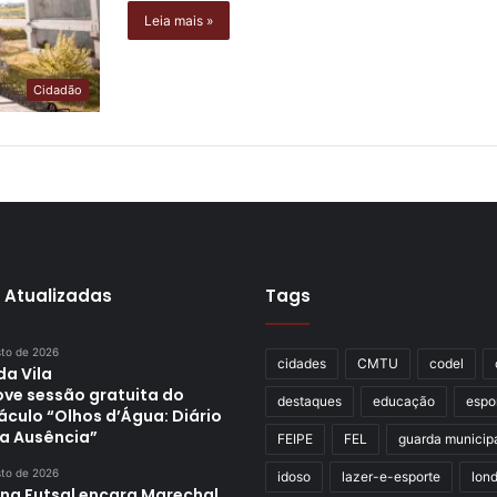
Leia mais »
Cidadão
 Atualizadas
Tags
sto de 2026
cidades
CMTU
codel
da Vila
ve sessão gratuita do
destaques
educação
espo
áculo “Olhos d’Água: Diário
a Ausência”
FEIPE
FEL
guarda municip
sto de 2026
idoso
lazer-e-esporte
lond
ina Futsal encara Marechal