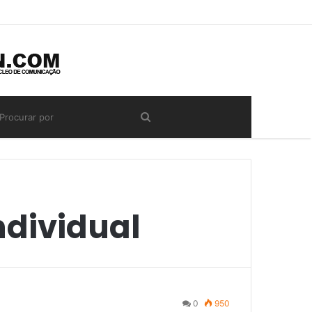
ndividual
0
950