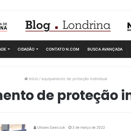
ADE
CIDADÃO
CONTATO N.COM
BUSCA AVANÇADA
Início
/
equipamento de proteção individual
nto de proteção i
Ulisses Sawczuk
3 de março de 2022