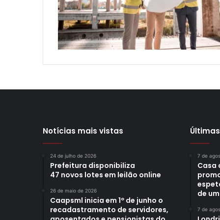
Notícias mais vistas
Últimas
24 de julho de 2026
7 de ago
Prefeitura disponibiliza
Casa 
47 novos lotes em leilão online
promo
espet
26 de maio de 2026
de um
Caapsml inicia em 1º de junho o
recadastramento de servidores,
7 de ago
aposentados e pensionistas do
Londr