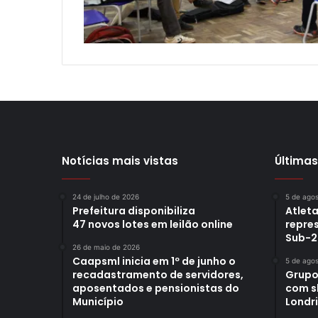
Notícias mais vistas
Últimas
24 de julho de 2026
5 de ago
Prefeitura disponibiliza
Atleta
47 novos lotes em leilão online
repre
Sub-2
26 de maio de 2026
Caapsml inicia em 1º de junho o
5 de ago
recadastramento de servidores,
Grupo
aposentados e pensionistas do
com s
Município
Londr