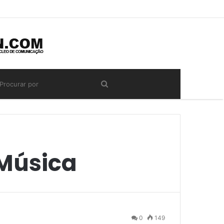
 Música
0
149