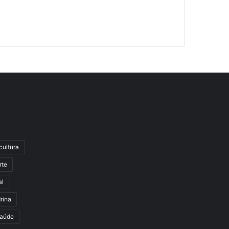
cultura
rte
al
rina
aúde