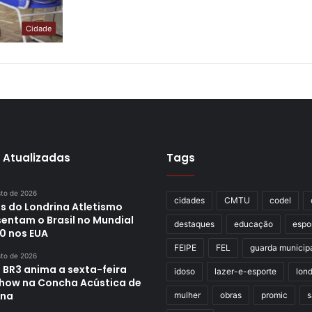
Cidade
 Atualizadas
Tags
sto de 2026
cidades
CMTU
codel
s do Londrina Atletismo
sentam o Brasil no Mundial
destaques
educação
espo
0 nos EUA
FEIPE
FEL
guarda municip
sto de 2026
 BR3 anima a sexta-feira
idoso
lazer-e-esporte
lond
how na Concha Acústica de
ina
mulher
obras
promic
s