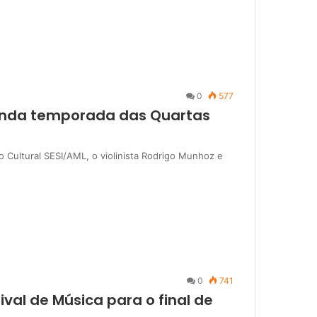
0
577
gunda temporada das Quartas
ro Cultural SESI/AML, o violinista Rodrigo Munhoz e
0
741
val de Música para o final de