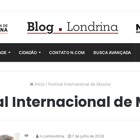
ADE
CIDADÃO
CONTATO N.COM
BUSCA AVANÇADA
Início
/
Festival Internacional de Música
al Internacional de
n.comlondrina
7 de julho de 2026