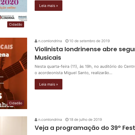
Leia mais »
Cidadão
n.comlondrina
10 de setembro de 2019
Violinista londrinense abre se
Musicais
Nesta quarta-feira (11), às 19h, no auditório do Cent
o acordeonista Miguel Santo, realizarão…
Leia mais »
Cidadão
n.comlondrina
18 de julho de 2019
Veja a programação do 39º Festi