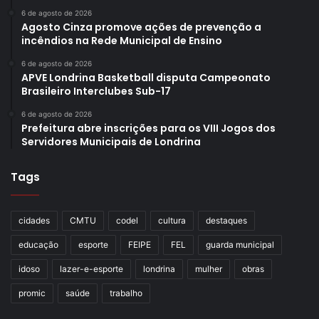
6 de agosto de 2026
Agosto Cinza promove ações de prevenção a
incêndios na Rede Municipal de Ensino
6 de agosto de 2026
APVE Londrina Basketball disputa Campeonato
Brasileiro Interclubes Sub-17
6 de agosto de 2026
Prefeitura abre inscrições para os VIII Jogos dos
Servidores Municipais de Londrina
Tags
cidades
CMTU
codel
cultura
destaques
educação
esporte
FEIPE
FEL
guarda municipal
idoso
lazer-e-esporte
londrina
mulher
obras
promic
saúde
trabalho