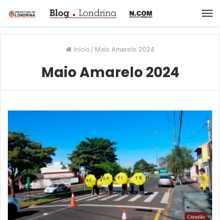
M
Início
/
Maio Amarelo 2024
Maio Amarelo 2024
Cidadão