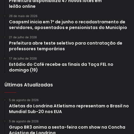
Prefeitura disponibiliza 47 novos lotes em
leilão online
26 de maio de 2026
Caapsml inicia em 1º de junho o recadastramento de
servidores, aposentados e pensionistas do Município
21 de julho de 2026
Prefeitura abre teste seletivo para contratação de
professores temporários
17 de julho de 2026
Estádio do Café recebe as finais da Taça FEL no
domingo (19)
Últimas Atualizadas
5 de agosto de 2026
Atletas do Londrina Atletismo representam o Brasil no
Mundial Sub-20 nos EUA
5 de agosto de 2026
Grupo BR3 anima a sexta-feira com show na Concha
Acústica de Londrina