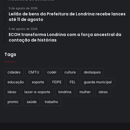
5 de agosto de 2026
Leilão de bens da Prefeitura de Londrina recebe lances
até 11 de agosto
5 de agosto de 2026
ECOH transforma Londrina com a força ancestral da
contação de histórias
Tags
cidades
CMTU
codel
cultura
destaques
educação
esporte
FEIPE
FEL
guarda municipal
idoso
lazer-e-esporte
londrina
mulher
obras
promic
saúde
trabalho