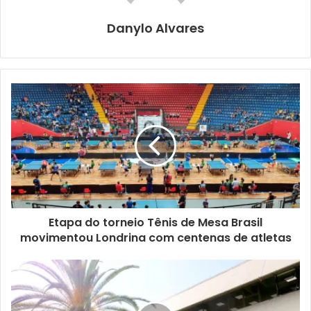
Danylo Alvares
Foto: Rodolfo Gaion / CMTU
O Maio Amarelo estará também em outdoors e busdoors,
emprestando o prestígio e a popularidade de
influenciadores e outras personalidades locais que,
Etapa do torneio Tênis de Mesa Brasil
gratuitamente, toparam a parceria com a CMTU. No centro
movimentou Londrina com centenas de atletas
dessa estratégia estão o youtuber londrinense Pedro
Rezende (
@rezendeevil
), que acumula 33,3 milhões de
inscritos em seu canal na plataforma de vídeos, e o cantor
sertanejo em ascensão Luan Pereira