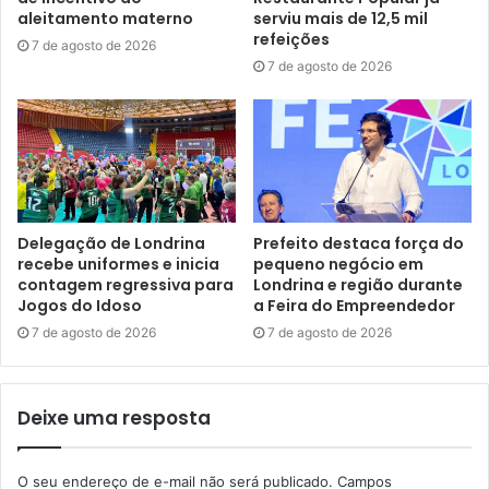
que a população reveja comportamentos considerados
aleitamento materno
serviu mais de 12,5 mil
nocivos, buscando novas formas de se relacionar com o
refeições
7 de agosto de 2026
outro no espaço urbano. As ações da Campanha Maio
7 de agosto de 2026
Amarelo 2024 ainda contam com a intensa colaboração e
participação das forças de Segurança como Guarda
Municipal, Polícia Militar, Polícia Rodoviária Estadual e
Polícia Rodoviária Federal.
Delegação de Londrina
Prefeito destaca força do
recebe uniformes e inicia
pequeno negócio em
contagem regressiva para
Londrina e região durante
Jogos do Idoso
a Feira do Empreendedor
7 de agosto de 2026
7 de agosto de 2026
Deixe uma resposta
O seu endereço de e-mail não será publicado.
Campos