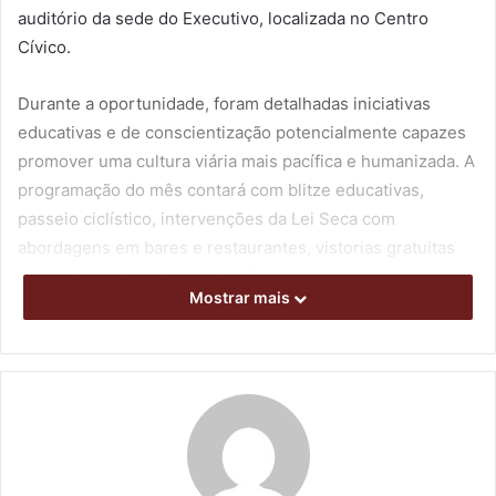
auditório da sede do Executivo, localizada no Centro
Cívico.
Durante a oportunidade, foram detalhadas iniciativas
educativas e de conscientização potencialmente capazes
promover uma cultura viária mais pacífica e humanizada. A
programação do mês contará com blitze educativas,
passeio ciclístico, intervenções da Lei Seca com
abordagens em bares e restaurantes, vistorias gratuitas
em motocicletas, demonstração de pontos cegos em
Mostrar mais
ônibus a usuários do transporte coletivo, distribuição de
brindes, ações com idosos, além de inserções nas mídias
sociais e na televisão.