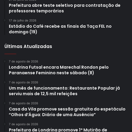
Prefeitura abre teste seletivo para contratação de
professores temporários
17 de julho de 2026
Estádio do Café recebe as finais da Taça FEL no
domingo (19)
Últimas Atualizadas
7 de agosto de 2026
Londrina Futsal encara Marechal Rondon pelo
Paranaense Feminino neste sábado (8)
7 de agosto de 2026
Um mês de funcionamento: Restaurante Popular já
serviu mais de 12,5 mil refeições
Foto: Rodolfo Gaion / arquivo CMTU
7 de agosto de 2026
No sábado (4), às 15h30, o passeio ciclístico “Cidade em
Casa da Vila promove sessão gratuita do espetáculo
“Olhos d’Água: Diário de uma Ausência”
Movimento”, voltado a adultos e crianças, deve reunir os
amantes da bicicleta em um percurso de 15km por ruas e
7 de agosto de 2026
Prefeitura de Londrina promove 1º Mutirão de
avenidas das regiões sul e leste. O grupo partirá do