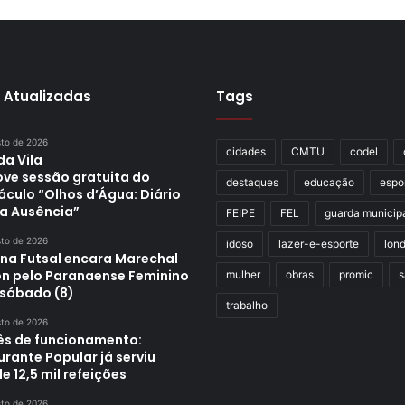
 Atualizadas
Tags
sto de 2026
cidades
CMTU
codel
da Vila
ve sessão gratuita do
destaques
educação
espo
áculo “Olhos d’Água: Diário
a Ausência”
FEIPE
FEL
guarda municip
sto de 2026
idoso
lazer-e-esporte
lond
ina Futsal encara Marechal
n pelo Paranaense Feminino
mulher
obras
promic
s
 sábado (8)
trabalho
sto de 2026
s de funcionamento:
rante Popular já serviu
e 12,5 mil refeições
sto de 2026