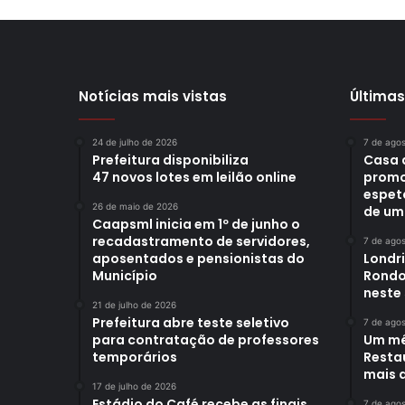
Notícias mais vistas
Últimas
24 de julho de 2026
7 de ago
Prefeitura disponibiliza
Casa 
47 novos lotes em leilão online
promo
espet
26 de maio de 2026
de um
Caapsml inicia em 1º de junho o
recadastramento de servidores,
7 de ago
aposentados e pensionistas do
Londr
Município
Rondo
neste
21 de julho de 2026
Prefeitura abre teste seletivo
7 de ago
para contratação de professores
Um mê
temporários
Restau
mais d
17 de julho de 2026
Estádio do Café recebe as finais
7 de ago