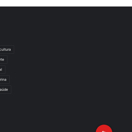
cultura
rte
al
rina
aúde