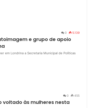
0
5.139
utoimagem e grupo de apoio
na
r em Londrina a Secretaria Municipal de Políticas
0
455
o voltado às mulheres nesta