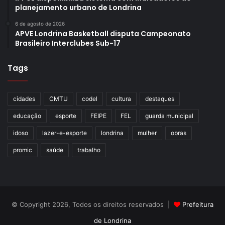
planejamento urbano de Londrina
6 de agosto de 2026
APVE Londrina Basketball disputa Campeonato
Brasileiro Interclubes Sub-17
Tags
cidades
CMTU
codel
cultura
destaques
educação
esporte
FEIPE
FEL
guarda municipal
idoso
lazer-e-esporte
londrina
mulher
obras
promic
saúde
trabalho
© Copyright 2026, Todos os direitos reservados |
Prefeitura
de Londrina