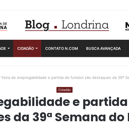
ADE
CIDADÃO
CONTATO N.COM
BUSCA AVANÇADA
/
Feira de empregabilidade e partida de futebol são destaques da 39ª 
Cidadão
gabilidade e partida
es da 39ª Semana do 