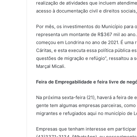
realização de atividades que incluem atendim
acesso à documentação civil e direitos sociais,
Por mês, os investimentos do Município para 
representa um montante de R$367 mil ao ano. 
começou em Londrina no ano de 2021. É uma r
Cáritas, e esta executa essa política pública 
questões de migração e refúgio”, ressaltou a s
Marçal Micali.
Feira de Empregabilidade e feira livre de neg
Na próxima sexta-feira (21), haverá a feira de
gente tem algumas empresas parceiras, como o
migrantes e refugiados aqui no município de L
Empresas que tenham interesse em participar d
(43)3371-3134, (WhatsApp), ou pessoalmente n