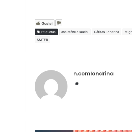
Gostei
Etiquetas
assistência social
Cáritas Londrina
Migr
SMTER
n.comlondrina
Website