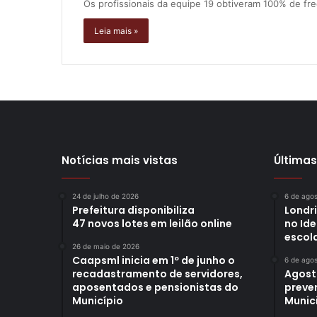
Os profissionais da equipe 19 obtiveram 100% de fre
Leia mais »
Notícias mais vistas
Últimas
24 de julho de 2026
6 de ago
Prefeitura disponibiliza
Londr
47 novos lotes em leilão online
no Id
escol
26 de maio de 2026
Caapsml inicia em 1º de junho o
6 de ago
recadastramento de servidores,
Agost
aposentados e pensionistas do
preve
Município
Munici