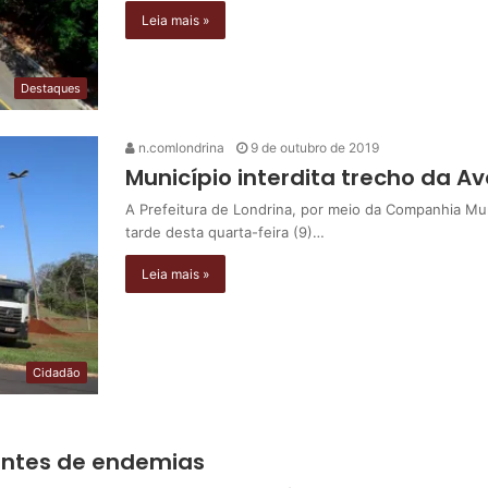
Leia mais »
Destaques
n.comlondrina
9 de outubro de 2019
Município interdita trecho da A
A Prefeitura de Londrina, por meio da Companhia Mun
tarde desta quarta-feira (9)…
Leia mais »
Cidadão
entes de endemias