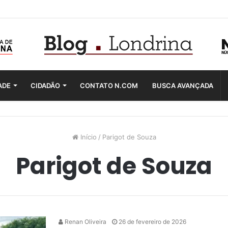
ADE
CIDADÃO
CONTATO N.COM
BUSCA AVANÇADA
Início
/
Parigot de Souza
Parigot de Souza
Renan Oliveira
26 de fevereiro de 2026