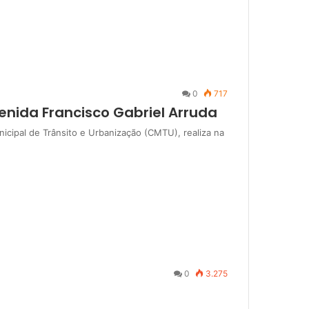
0
717
venida Francisco Gabriel Arruda
icipal de Trânsito e Urbanização (CMTU), realiza na
0
3.275