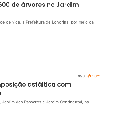
500 de árvores no Jardim
e de vida, a Prefeitura de Londrina, por meio da
0
1.021
mposição asfáltica com
e
I, Jardim dos Pássaros e Jardim Continental, na