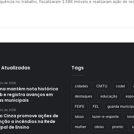
quência no trabalho, fiscalizaram 3.586 imóveis e realizaram ação de 
 Atualizadas
Tags
sto de 2026
cidades
CMTU
codel
ina mantém nota histórica
eb e registra avanços em
destaques
educação
espo
as municipais
FEIPE
FEL
guarda municip
sto de 2026
o Cinza promove ações de
idoso
lazer-e-esporte
lond
nção a incêndios na Rede
pal de Ensino
mulher
obras
promic
s