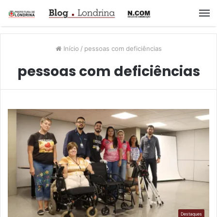
M
Início
/
pessoas com deficiências
pessoas com deficiências
Destaques