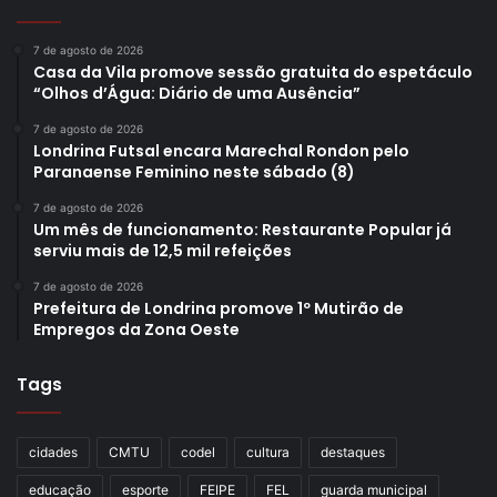
7 de agosto de 2026
Casa da Vila promove sessão gratuita do espetáculo
“Olhos d’Água: Diário de uma Ausência”
7 de agosto de 2026
Londrina Futsal encara Marechal Rondon pelo
Paranaense Feminino neste sábado (8)
7 de agosto de 2026
Um mês de funcionamento: Restaurante Popular já
serviu mais de 12,5 mil refeições
7 de agosto de 2026
Prefeitura de Londrina promove 1º Mutirão de
Empregos da Zona Oeste
Tags
cidades
CMTU
codel
cultura
destaques
educação
esporte
FEIPE
FEL
guarda municipal