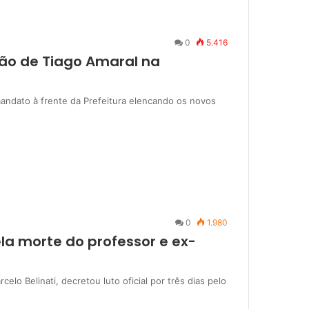
0
5.416
ão de Tiago Amaral na
 mandato à frente da Prefeitura elencando os novos
0
1.980
pela morte do professor e ex-
elo Belinati, decretou luto oficial por três dias pelo