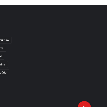
cultura
rte
al
rina
aúde