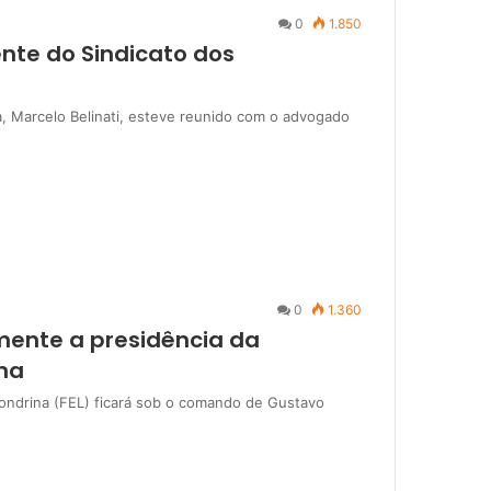
0
1.850
ente do Sindicato dos
na, Marcelo Belinati, esteve reunido com o advogado
0
1.360
mente a presidência da
na
Londrina (FEL) ficará sob o comando de Gustavo