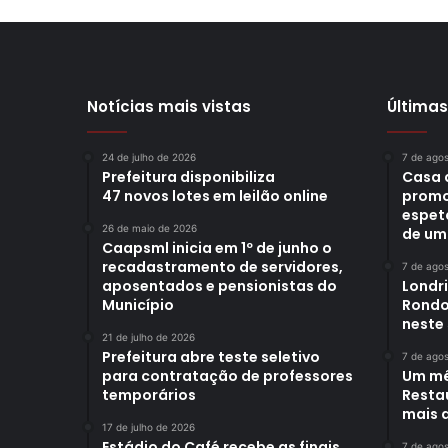
Notícias mais vistas
Últimas
24 de julho de 2026
7 de ago
Prefeitura disponibiliza
Casa 
47 novos lotes em leilão online
promo
espet
26 de maio de 2026
de um
Caapsml inicia em 1º de junho o
recadastramento de servidores,
7 de ago
aposentados e pensionistas do
Londr
Município
Rondo
neste
21 de julho de 2026
Prefeitura abre teste seletivo
7 de ago
para contratação de professores
Um mê
temporários
Restau
mais d
17 de julho de 2026
Estádio do Café recebe as finais
7 de ago