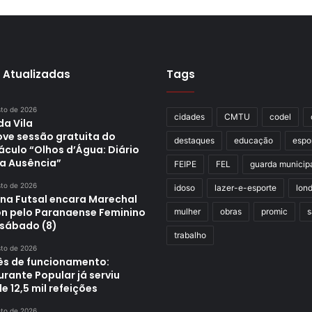
 Atualizadas
Tags
sto de 2026
cidades
CMTU
codel
da Vila
ve sessão gratuita do
destaques
educação
espo
áculo “Olhos d’Água: Diário
a Ausência”
FEIPE
FEL
guarda municip
sto de 2026
idoso
lazer-e-esporte
lond
ina Futsal encara Marechal
n pelo Paranaense Feminino
mulher
obras
promic
s
 sábado (8)
trabalho
sto de 2026
s de funcionamento:
rante Popular já serviu
e 12,5 mil refeições
sto de 2026