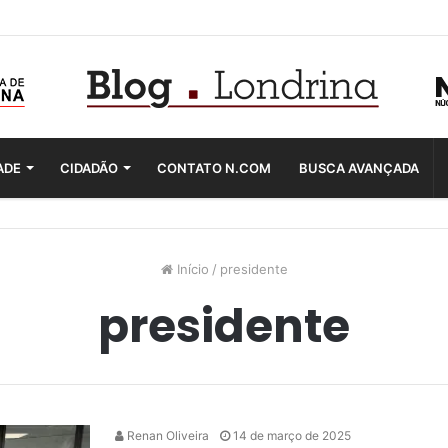
ADE
CIDADÃO
CONTATO N.COM
BUSCA AVANÇADA
Início
/
presidente
presidente
Renan Oliveira
14 de março de 2025