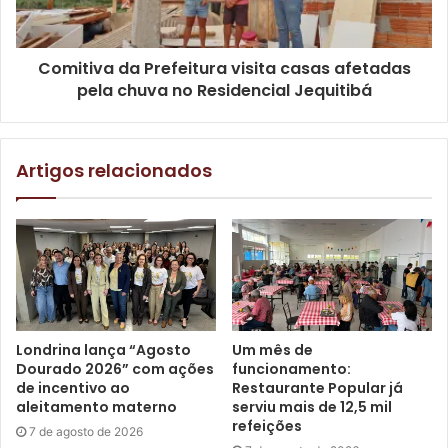
Londrina e o Conselho Superior do IAB-PR. Sua trajetória
combina conhecimento técnico e liderança no campo do
Comitiva da Prefeitura visita casas afetadas
urbanismo e planejamento.
pela chuva no Residencial Jequitibá
Artigos relacionados
Londrina lança “Agosto
Um mês de
Dourado 2026” com ações
funcionamento:
de incentivo ao
Restaurante Popular já
aleitamento materno
serviu mais de 12,5 mil
refeições
7 de agosto de 2026