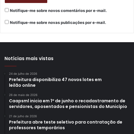
Notifique-me sobre novos comentários por e-mail.
Notifique-me sobre novas publicações por e-mail.
Notícias mais vistas
24 de julho de 2026
Prefeitura disponibiliza 47 novos lotes em
leilão online
Fabrício Bianchi, diretor da CMTU. Foto: Vivian
Honorato / NCom
26 de maio de 2026
Caapsml inicia em 1º de junho o recadastramento de
servidores, aposentados e pensionistas do Município
Fabrício Bianchi
21 de julho de 2026
Prefeitura abre teste seletivo para contratação de
Diretor-Presidente da Companhia Municipal de Trânsito
professores temporários
e Urbanização (CMTU)