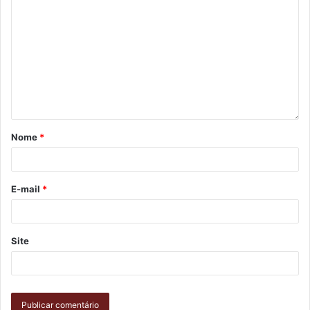
Contabilidade e Controladoria Empresarial pela UEL.
Professor de pós-graduação em Gestão Tributária e
Simulação Empresarial, consultor em Compliance
Tributário, Auditoria Tributária Digital e Planejamento
Tributário. Auditor independente e coautor do livro
Contabilidade e Gestão de Tributos.
Nome
*
E-mail
*
Site