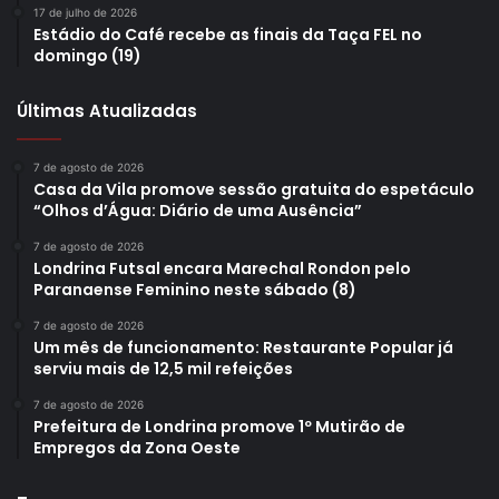
17 de julho de 2026
Estádio do Café recebe as finais da Taça FEL no
Graduado em Administração pela UEL e em Gestão de
domingo (19)
Negócios Internacionais pela Universidade Metropolitana
de Londrina. Tem pós-graduação em Gerenciamento de
Últimas Atualizadas
Projetos (ISAE/FGV) e Direito Empresarial (PUC-PR), além
de formações no Executive Program da Startse e o curso
7 de agosto de 2026
Casa da Vila promove sessão gratuita do espetáculo
de Liderança Transformadora pela Fundação Dom Cabral.
“Olhos d’Água: Diário de uma Ausência”
No Sebrae Paraná, foi consultor durante 17 anos na
7 de agosto de 2026
instituição, sendo 7 como Gerente da Regional Norte. Foi
Londrina Futsal encara Marechal Rondon pelo
conselheiro no Sicoob Ouro Verde, Estação 43, Instituto
Paranaense Feminino neste sábado (8)
de Desenvolvimento Rural do Paraná e é conselheiro de
7 de agosto de 2026
inovação na empresa Pado. A indicação para diretor-
Um mês de funcionamento: Restaurante Popular já
serviu mais de 12,5 mil refeições
presidente da CMTU ainda precisa passar pela análise do
Conselho de Administração da companhia.
7 de agosto de 2026
Prefeitura de Londrina promove 1º Mutirão de
Empregos da Zona Oeste