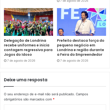
7 de agosto de 2026
Delegação de Londrina
Prefeito destaca força do
recebe uniformes e inicia
pequeno negócio em
contagem regressiva para
Londrina e região durante
Jogos do Idoso
a Feira do Empreendedor
Secretário de Planejamento, Éder Alexandre Pires.
7 de agosto de 2026
7 de agosto de 2026
Foto: Vivian Honorato / NCom
Éder Alexandre Pires
Deixe uma resposta
Secretário de Fazenda e Interinamente da Secretaria de
Planejamento
O seu endereço de e-mail não será publicado.
Campos
obrigatórios são marcados com
*
Graduado em Ciências Contábeis e Especialista em