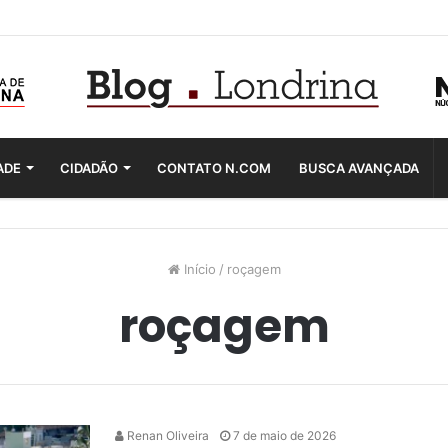
ADE
CIDADÃO
CONTATO N.COM
BUSCA AVANÇADA
Início
/
roçagem
roçagem
Renan Oliveira
7 de maio de 2026