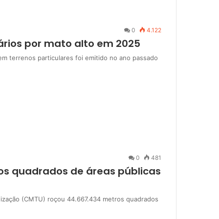
0
4.122
tários por mato alto em 2025
 em terrenos particulares foi emitido no ano passado
0
481
os quadrados de áreas públicas
nização (CMTU) roçou 44.667.434 metros quadrados