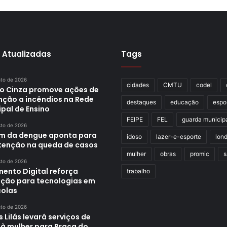
 Atualizadas
Tags
sto de 2026
cidades
CMTU
codel
o Cinza promove ações de
nção a incêndios na Rede
destaques
educação
espo
pal de Ensino
FEIPE
FEL
guarda municip
sto de 2026
im da dengue aponta para
idoso
lazer-e-esporte
lond
enção na queda de casos
mulher
obras
promic
s
sto de 2026
mento Digital reforça
trabalho
ção para tecnologias em
colas
sto de 2026
 Lilás levará serviços de
 à mulher para Praça do