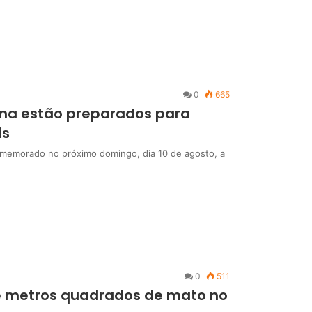
0
665
ina estão preparados para
is
comemorado no próximo domingo, dia 10 de agosto, a
0
511
e metros quadrados de mato no