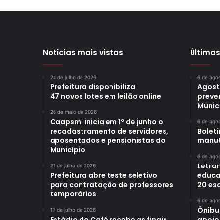
Notícias mais vistas
Últimas
24 de julho de 2026
6 de ago
Prefeitura disponibiliza
Agost
47 novos lotes em leilão online
preve
Munici
26 de maio de 2026
Caapsml inicia em 1º de junho o
6 de ago
recadastramento de servidores,
Bolet
aposentados e pensionistas do
manut
Município
6 de ago
Letra
21 de julho de 2026
Prefeitura abre teste seletivo
educa
para contratação de professores
20 es
temporários
6 de ago
Ônibus
17 de julho de 2026
Estádio do Café recebe as finais
apoio