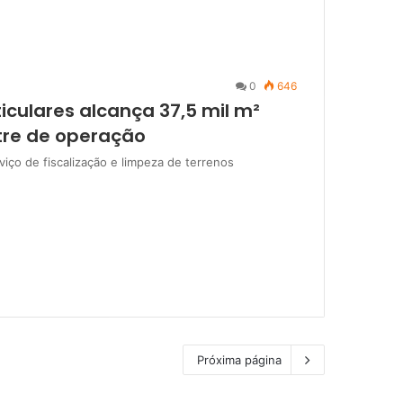
0
646
culares alcança 37,5 mil m²
tre de operação
iço de fiscalização e limpeza de terrenos
Próxima página