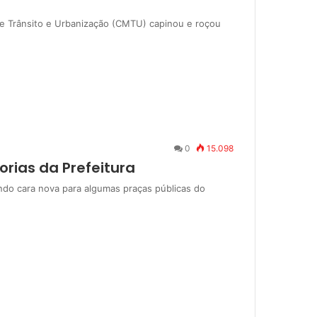
de Trânsito e Urbanização (CMTU) capinou e roçou
0
15.098
rias da Prefeitura
ndo cara nova para algumas praças públicas do