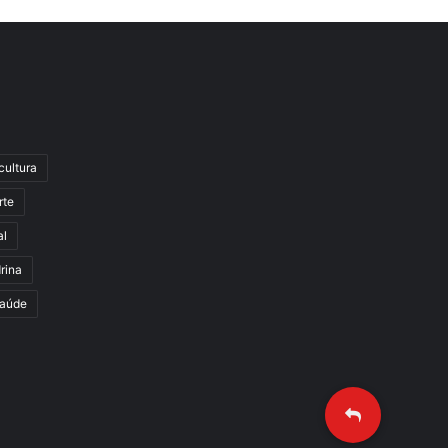
cultura
rte
al
rina
aúde