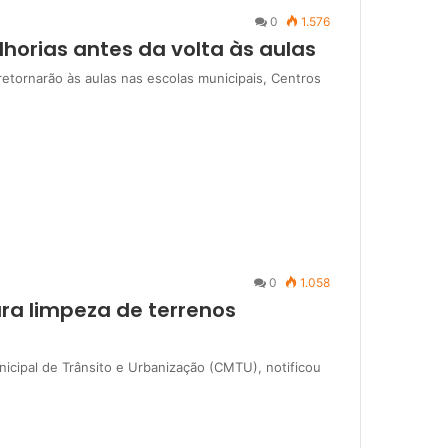
0
1.576
horias antes da volta às aulas
retornarão às aulas nas escolas municipais, Centros
0
1.058
ara limpeza de terrenos
icipal de Trânsito e Urbanização (CMTU), notificou