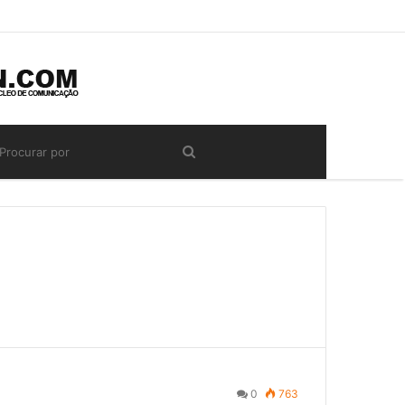
0
763