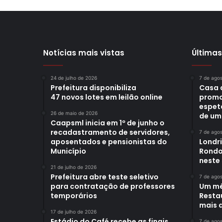
Notícias mais vistas
Últimas
24 de julho de 2026
7 de ago
Prefeitura disponibiliza
Casa 
47 novos lotes em leilão online
promo
espet
26 de maio de 2026
de um
Caapsml inicia em 1º de junho o
recadastramento de servidores,
7 de ago
aposentados e pensionistas do
Londr
Município
Rondo
neste
21 de julho de 2026
Prefeitura abre teste seletivo
7 de ago
para contratação de professores
Um mê
temporários
Restau
mais d
17 de julho de 2026
Estádio do Café recebe as finais
7 de ago