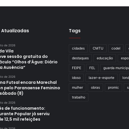
 Atualizadas
Tags
sto de 2026
cidades
CMTU
codel
da Vila
ve sessão gratuita do
destaques
educação
espo
áculo “Olhos d’Água: Diário
a Ausência”
FEIPE
FEL
guarda municip
sto de 2026
idoso
lazer-e-esporte
lond
ina Futsal encara Marechal
n pelo Paranaense Feminino
mulher
obras
promic
s
 sábado (8)
trabalho
sto de 2026
s de funcionamento:
rante Popular já serviu
e 12,5 mil refeições
sto de 2026