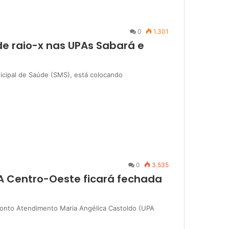
0
1.301
de raio-x nas UPAs Sabará e
nicipal de Saúde (SMS), está colocando
0
3.535
 Centro-Oeste ficará fechada
 Pronto Atendimento Maria Angélica Castoldo (UPA