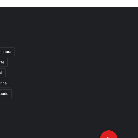
cultura
rte
al
rina
aúde