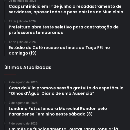
26 de maio de 2026
Caapsml inicia em 1º de junho o recadastramento de
servidores, aposentados e pensionistas do Município
21 de julho de 2026
Prefeitura abre teste seletivo para contratação de
professores temporários
17 de julho de 2026
Estádio do Café recebe as finais da Taça FEL no
domingo (19)
Últimas Atualizadas
7 de agosto de 2026
Casa da Vila promove sessão gratuita do espetáculo
“Olhos d’Água: Diário de uma Ausência”
7 de agosto de 2026
Londrina Futsal encara Marechal Rondon pelo
Paranaense Feminino neste sábado (8)
7 de agosto de 2026
Um mês de funcionamento: Restaurante Popular já