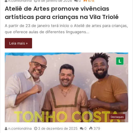
n.comlondrina
8 de janeiro de 2026
0
678
Ateliê de Artes promove vivências
artísticas para crianças na Vila Triolé
A partir de 23 de janeiro terá início o Ateliê de artes para crianças,
que oferece aulas de diferentes linguagens…
Leia mais »
Destaques
n.comlondrina
3 de dezembro de 2025
0
379