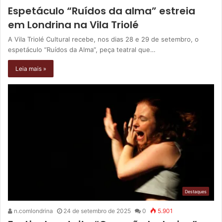
Espetáculo “Ruídos da alma” estreia
em Londrina na Vila Triolé
A Vila Triolé Cultural recebe, nos dias 28 e 29 de setembro, o
espetáculo “Ruídos da Alma”, peça teatral que…
Leia mais »
Destaques
n.comlondrina
24 de setembro de 2025
0
5.901