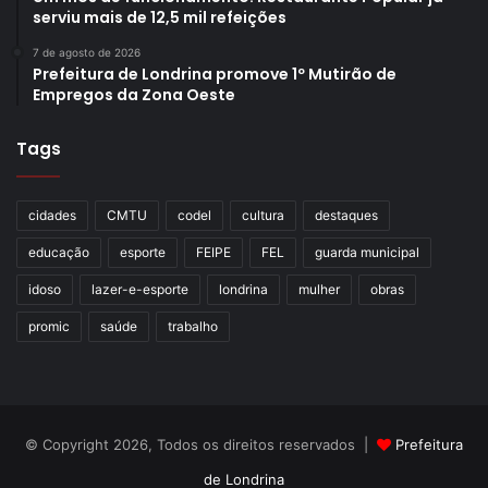
serviu mais de 12,5 mil refeições
7 de agosto de 2026
Prefeitura de Londrina promove 1º Mutirão de
Empregos da Zona Oeste
Tags
cidades
CMTU
codel
cultura
destaques
educação
esporte
FEIPE
FEL
guarda municipal
idoso
lazer-e-esporte
londrina
mulher
obras
promic
saúde
trabalho
© Copyright 2026, Todos os direitos reservados |
Prefeitura
de Londrina