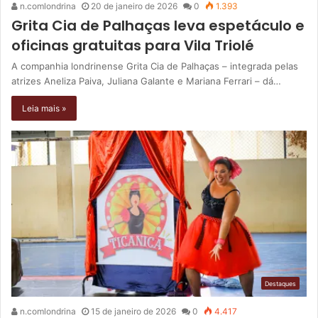
n.comlondrina
20 de janeiro de 2026
0
1.393
Grita Cia de Palhaças leva espetáculo e
oficinas gratuitas para Vila Triolé
A companhia londrinense Grita Cia de Palhaças – integrada pelas
atrizes Aneliza Paiva, Juliana Galante e Mariana Ferrari – dá…
Leia mais »
Destaques
n.comlondrina
15 de janeiro de 2026
0
4.417