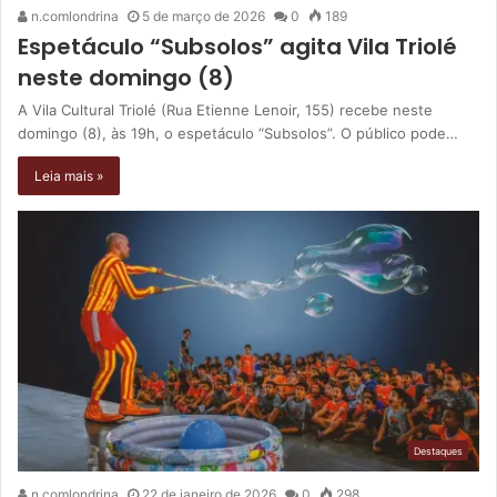
n.comlondrina
5 de março de 2026
0
189
Espetáculo “Subsolos” agita Vila Triolé
neste domingo (8)
A Vila Cultural Triolé (Rua Etienne Lenoir, 155) recebe neste
domingo (8), às 19h, o espetáculo “Subsolos”. O público pode…
Leia mais »
Destaques
n.comlondrina
22 de janeiro de 2026
0
298