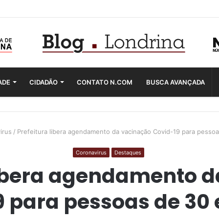
ADE
CIDADÃO
CONTATO N.COM
BUSCA AVANÇADA
irus
/
Prefeitura libera agendamento da vacinação Covid-19 para pessoa
Coronavirus
Destaques
libera agendamento 
 para pessoas de 30 