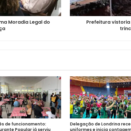
ma Moradia Legal do
Prefeitura vistori
iça
trin
s de funcionamento:
Delegação de Londrina rec
rante Popular já serviu
uniformes e inicia contage