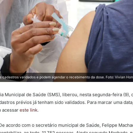
us cadastros validados e podem agendar o recebimento da dose. Foto: Vivian Ho
ria Municipal de Saúde (SMS), liberou, nesta segunda-feira (9)
stros prévios já tenham sido validados. Para marcar uma data, l
m acessar
este link
.
De acordo com o secretário municipal de Saúde, Felippe Macha
contabiliza, ao todo, 11.752 pessoas. Ainda segundo Machado, n