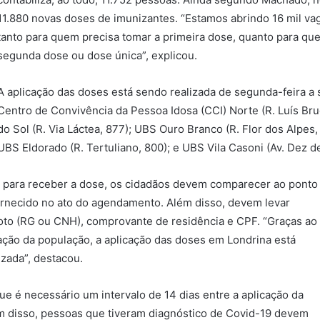
11.880 novas doses de imunizantes. “Estamos abrindo 16 mil va
tanto para quem precisa tomar a primeira dose, quanto para qu
segunda dose ou dose única”, explicou.
A aplicação das doses está sendo realizada de segunda-feira a 
Centro de Convivência da Pessoa Idosa (CCI) Norte (R. Luís Bru
do Sol (R. Via Láctea, 877); UBS Ouro Branco (R. Flor dos Alpes,
UBS Eldorado (R. Tertuliano, 800); e UBS Vila Casoni (Av. Dez 
, para receber a dose, os cidadãos devem comparecer ao ponto
rnecido no ato do agendamento. Além disso, devem levar
to (RG ou CNH), comprovante de residência e CPF. “Graças ao
ação da população, a aplicação das doses em Londrina está
izada”, destacou.
ue é necessário um intervalo de 14 dias entre a aplicação da
ém disso, pessoas que tiveram diagnóstico de Covid-19 devem