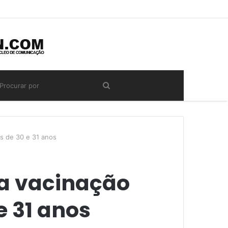
s de 30 e 31 anos
da vacinação
e 31 anos