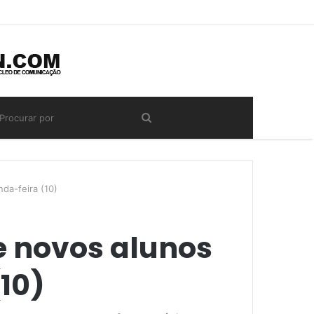
da-feira (10)
e novos alunos
10)