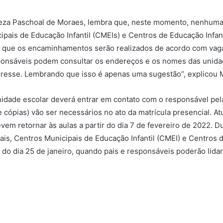
reza Paschoal de Moraes, lembra que, neste momento, nenhuma s
pais de Educação Infantil (CMEIs) e Centros de Educação Infanti
tar que os encaminhamentos serão realizados de acordo com vag
sponsáveis podem consultar os endereços e os nomes das unidad
teresse. Lembrando que isso é apenas uma sugestão”, explicou 
unidade escolar deverá entrar em contato com o responsável pela
e cópias) vão ser necessários no ato da matrícula presencial. A
vem retornar às aulas a partir do dia 7 de fevereiro de 2022. D
is, Centros Municipais de Educação Infantil (CMEI) e Centros de
r do dia 25 de janeiro, quando pais e responsáveis poderão lida