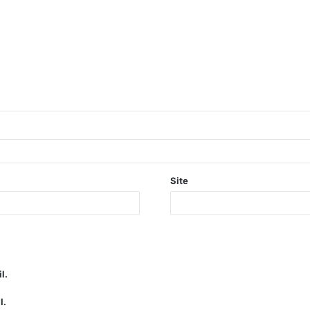
Site
l.
l.