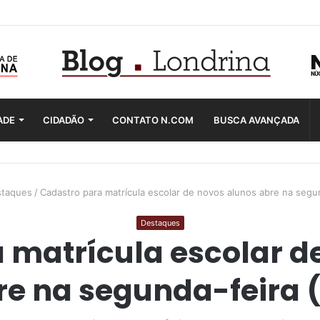
ADE
CIDADÃO
CONTATO N.COM
BUSCA AVANÇADA
taques
/
Cadastro para matrícula escolar de novos alunos abre na segun
Destaques
 matrícula escolar d
re na segunda-feira (