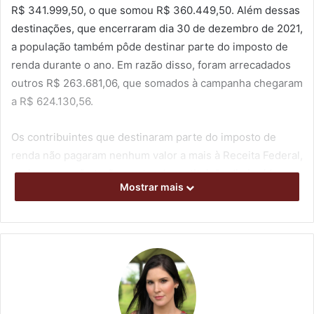
R$ 341.999,50, o que somou R$ 360.449,50. Além dessas
destinações, que encerraram dia 30 de dezembro de 2021,
a população também pôde destinar parte do imposto de
renda durante o ano. Em razão disso, foram arrecadados
outros R$ 263.681,06, que somados à campanha chegaram
a R$ 624.130,56.
Os contribuintes que destinaram parte do imposto de
renda não pagaram nenhum valor a mais à Receita Federal,
assim como não terão o valor da restituição diminuído.
Mostrar mais
Isso porque a campanha permite apenas que parte do
imposto apurado na declaração seja destinado ao Fundo
Municipal dos Direitos dos Idosos (FMDI) de Londrina, e
não aos cofres públicos da União. “Tivemos uma
arrecadação significativa, apesar de não termos feito um
trabalho tão intenso quanto fazíamos antes da pandemia.
Estamos preparando roteiros para as gravações de vídeos