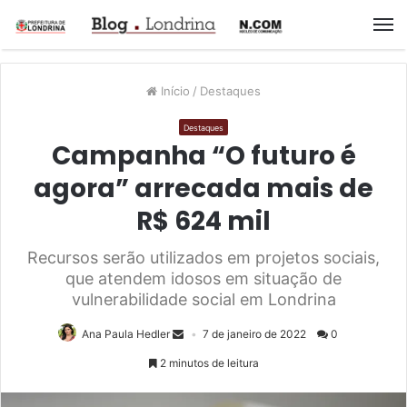
M
Início
/
Destaques
Destaques
Campanha “O futuro é
agora” arrecada mais de
R$ 624 mil
Recursos serão utilizados em projetos sociais,
que atendem idosos em situação de
vulnerabilidade social em Londrina
Ana Paula Hedler
7 de janeiro de 2022
0
2 minutos de leitura