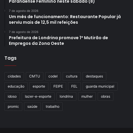
Paranaense Feminino neste sábado (8)
7 de agosto de 2026
Um mês de funcionamento: Restaurante Popular já
serviu mais de 12,5 mil refeições
7 de agosto de 2026
Prefeitura de Londrina promove 1º Mutirão de
Empregos da Zona Oeste
Tags
cidades
CMTU
codel
cultura
destaques
educação
esporte
FEIPE
FEL
guarda municipal
idoso
lazer-e-esporte
londrina
mulher
obras
promic
saúde
trabalho